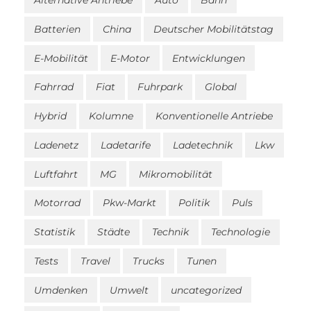
Alternative Antriebe
Auto
Bahn
Batterien
China
Deutscher Mobilitätstag
E-Mobilität
E-Motor
Entwicklungen
Fahrrad
Fiat
Fuhrpark
Global
Hybrid
Kolumne
Konventionelle Antriebe
Ladenetz
Ladetarife
Ladetechnik
Lkw
Luftfahrt
MG
Mikromobilität
Motorrad
Pkw-Markt
Politik
Puls
Statistik
Städte
Technik
Technologie
Tests
Travel
Trucks
Tunen
Umdenken
Umwelt
uncategorized