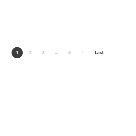
1
2
3
...
5
Last