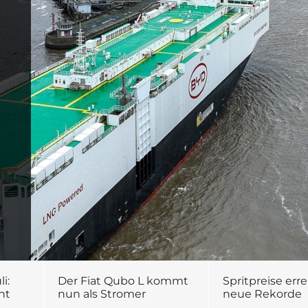
i:
Der Fiat Qubo L kommt
Spritpreise err
nt
nun als Stromer
neue Rekorde