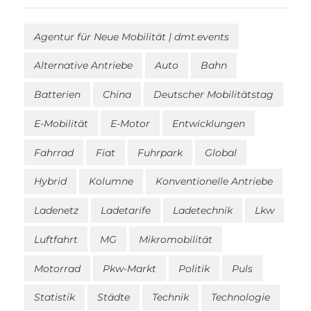
Agentur für Neue Mobilität | dmt.events
Alternative Antriebe
Auto
Bahn
Batterien
China
Deutscher Mobilitätstag
E-Mobilität
E-Motor
Entwicklungen
Fahrrad
Fiat
Fuhrpark
Global
Hybrid
Kolumne
Konventionelle Antriebe
Ladenetz
Ladetarife
Ladetechnik
Lkw
Luftfahrt
MG
Mikromobilität
Motorrad
Pkw-Markt
Politik
Puls
Statistik
Städte
Technik
Technologie