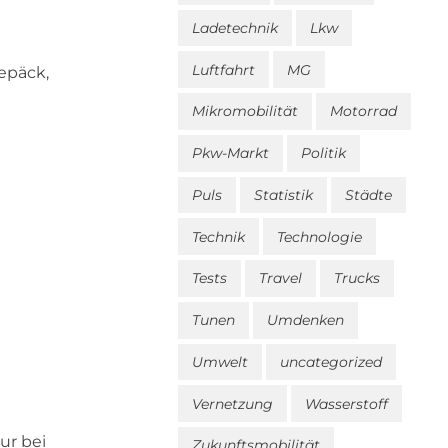
Ladetechnik
Lkw
Luftfahrt
MG
epäck,
Mikromobilität
Motorrad
Pkw-Markt
Politik
Puls
Statistik
Städte
Technik
Technologie
Tests
Travel
Trucks
Tunen
Umdenken
Umwelt
uncategorized
Vernetzung
Wasserstoff
ur bei
Zukunftsmobilität