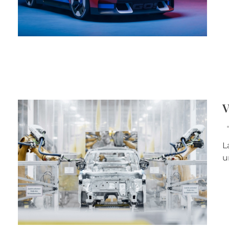
V
L
u