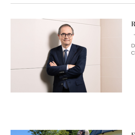
R
D
C
E