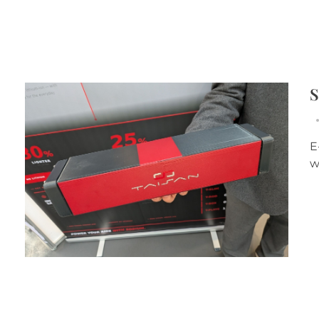
S
E
w