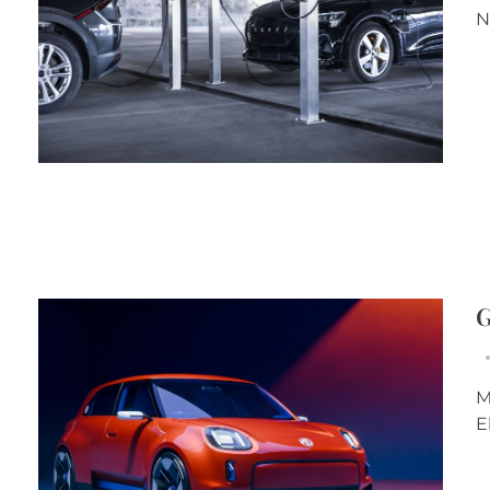
N
G
M
E