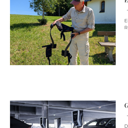
E
R
G
D