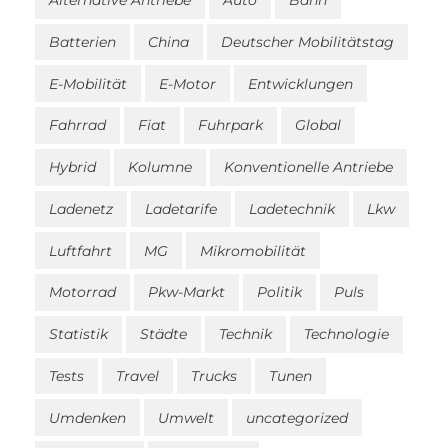
Alternative Antriebe
Auto
Bahn
Batterien
China
Deutscher Mobilitätstag
E-Mobilität
E-Motor
Entwicklungen
Fahrrad
Fiat
Fuhrpark
Global
Hybrid
Kolumne
Konventionelle Antriebe
Ladenetz
Ladetarife
Ladetechnik
Lkw
Luftfahrt
MG
Mikromobilität
Motorrad
Pkw-Markt
Politik
Puls
Statistik
Städte
Technik
Technologie
Tests
Travel
Trucks
Tunen
Umdenken
Umwelt
uncategorized