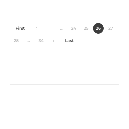
First
1
...
24
25
26
27
28
...
34
Last