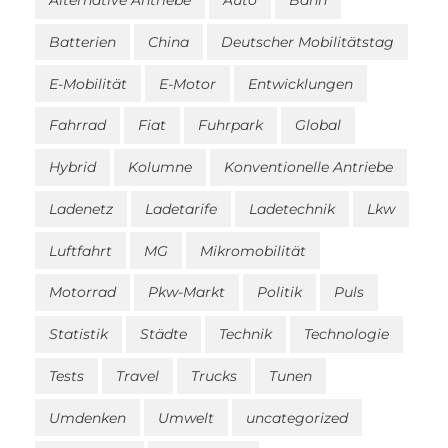
Alternative Antriebe
Auto
Bahn
Batterien
China
Deutscher Mobilitätstag
E-Mobilität
E-Motor
Entwicklungen
Fahrrad
Fiat
Fuhrpark
Global
Hybrid
Kolumne
Konventionelle Antriebe
Ladenetz
Ladetarife
Ladetechnik
Lkw
Luftfahrt
MG
Mikromobilität
Motorrad
Pkw-Markt
Politik
Puls
Statistik
Städte
Technik
Technologie
Tests
Travel
Trucks
Tunen
Umdenken
Umwelt
uncategorized