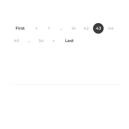
First
1
...
41
42
43
44
45
...
54
Last