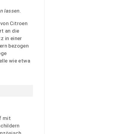
n lassen.
von Citroen
t an die
z in einer
stern bezogen
ege
elle wie etwa
f mit
childern
anzösisch