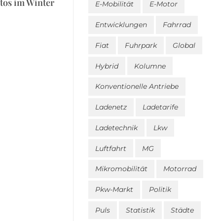
utos im Winter
E-Mobilität
E-Motor
Entwicklungen
Fahrrad
Fiat
Fuhrpark
Global
Hybrid
Kolumne
Konventionelle Antriebe
Ladenetz
Ladetarife
Ladetechnik
Lkw
Luftfahrt
MG
Mikromobilität
Motorrad
Pkw-Markt
Politik
Puls
Statistik
Städte