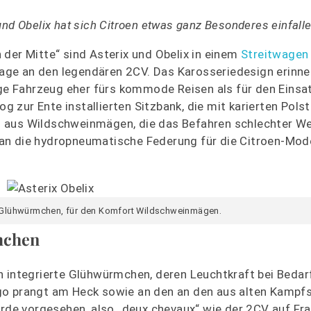
nd Obelix hat sich Citroen etwas ganz Besonderes einfalle
der Mitte“ sind Asterix und Obelix in einem
Streitwagen
ge an den legendären 2CV. Das Karosseriedesign erinner
ige Fahrzeug eher fürs kommode Reisen als für den Einsat
og zur Ente installierten Sitzbank, die mit karierten Pol
g aus Wildschweinmägen, die das Befahren schlechter W
an die hydropneumatische Federung für die Citroen-Mod
 Glühwürmchen, für den Komfort Wildschweinmägen.
mchen
n integrierte Glühwürmchen, deren Leuchtkraft bei Bedar
go prangt am Heck sowie an den an den aus alten Kampfs
ferde vorgesehen, also „deux chevaux“ wie der 2CV auf Fr