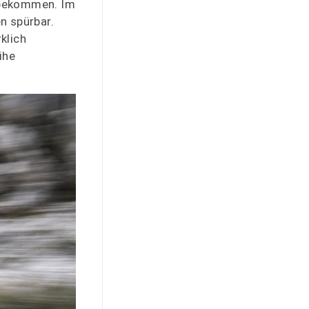
nbekommen. Im
n spürbar.
klich
ihe