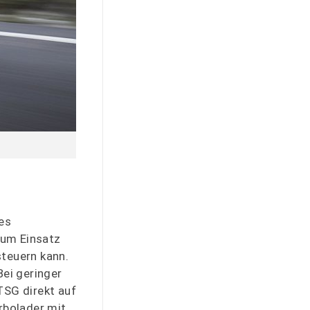
es
Zum Einsatz
steuern kann.
Bei geringer
TSG direkt auf
rbolader mit