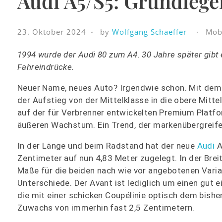
Audi A5/S5: Grundlege
23. Oktober 2024
by
Wolfgang Schaeffer
Mobi
1994 wurde der Audi 80 zum A4. 30 Jahre sp
ä
ter gib
Fahreindr
ü
cke.
Neuer Name, neues Auto? Irgendwie schon. Mit dem E
der Aufstieg von der Mittelklasse in die obere Mitte
auf der für Verbrenner entwickelten Premium Platf
äußeren Wachstum. Ein Trend, der markenübergreifen
In der Länge und beim Radstand hat der neue
Audi
A
Zentimeter auf nun 4,83 Meter zugelegt. In der Brei
Maße für die beiden nach wie vor angebotenen Varia
Unterschiede. Der Avant ist lediglich um einen gut
die mit einer schicken Coupélinie optisch dem bisher
Zuwachs von immerhin fast 2,5 Zentimetern.