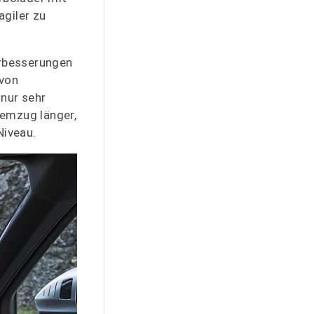
agiler zu
erbesserungen
 von
 nur sehr
temzug länger,
Niveau.