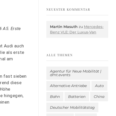
NEUESTER KOMMENTAR
Martin Masuth
zu
Mercedes-
i A5. Erste
Benz VLE: Der Luxus-Van
ut Audi auch
ie als erste
ALLE THEMEN
nmal am
Agentur für Neue Mobilität |
dmt.events
m fast sieben
hrend diese
Alternative Antriebe
Auto
 Höhe
ne hingegen,
Bahn
Batterien
China
einen
Deutscher Mobilitätstag