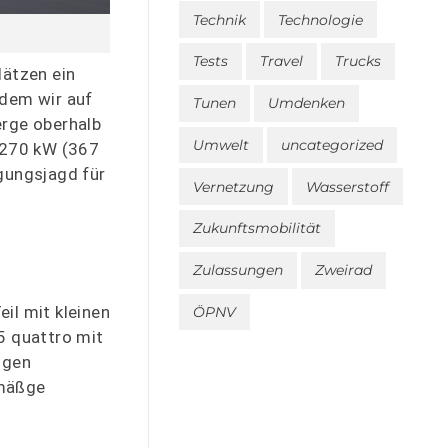
Technik
Technologie
Tests
Travel
Trucks
lätzen ein
 dem wir auf
Tunen
Umdenken
erge oberhalb
Umwelt
uncategorized
m 270 kW (367
lgungsjagd für
Vernetzung
Wasserstoff
Zukunftsmobilität
Zulassungen
Zweirad
il mit kleinen
ÖPNV
5 quattro mit
igen
nmäßge