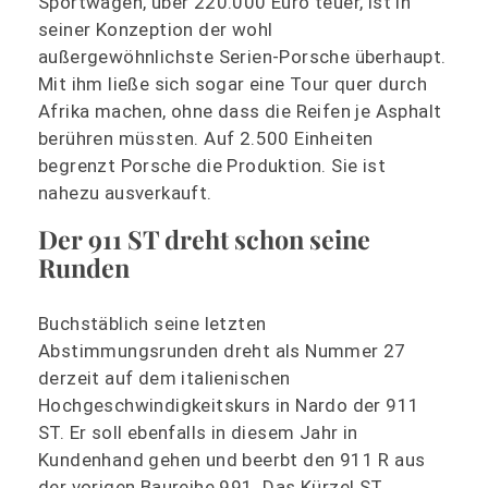
Sportwagen, über 220.000 Euro teuer, ist in
seiner Konzeption der wohl
außergewöhnlichste Serien-Porsche überhaupt.
Mit ihm ließe sich sogar eine Tour quer durch
Afrika machen, ohne dass die Reifen je Asphalt
berühren müssten. Auf 2.500 Einheiten
begrenzt Porsche die Produktion. Sie ist
nahezu ausverkauft.
Der 911 ST dreht schon seine
Runden
Buchstäblich seine letzten
Abstimmungsrunden dreht als Nummer 27
derzeit auf dem italienischen
Hochgeschwindigkeitskurs in Nardo der 911
ST. Er soll ebenfalls in diesem Jahr in
Kundenhand gehen und beerbt den 911 R aus
der vorigen Baureihe 991. Das Kürzel ST