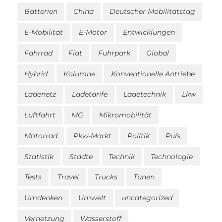
Batterien
China
Deutscher Mobilitätstag
E-Mobilität
E-Motor
Entwicklungen
Fahrrad
Fiat
Fuhrpark
Global
Hybrid
Kolumne
Konventionelle Antriebe
Ladenetz
Ladetarife
Ladetechnik
Lkw
Luftfahrt
MG
Mikromobilität
Motorrad
Pkw-Markt
Politik
Puls
Statistik
Städte
Technik
Technologie
Tests
Travel
Trucks
Tunen
Umdenken
Umwelt
uncategorized
Vernetzung
Wasserstoff