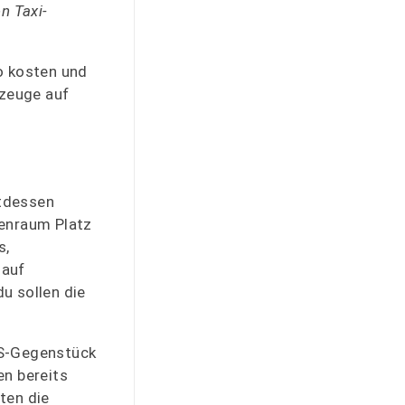
n Taxi-
o kosten und
rzeuge auf
ttdessen
nenraum Platz
s,
 auf
u sollen die
US-Gegenstück
en bereits
ten die