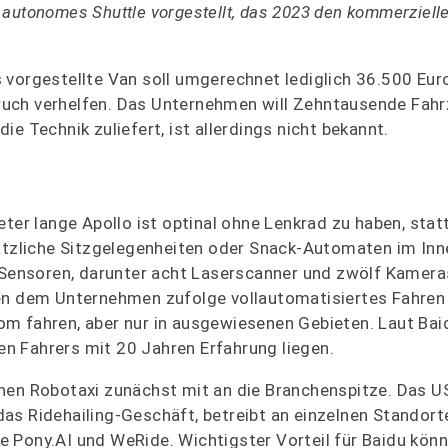
autonomes Shuttle vorgestellt, das 2023 den kommerzielle
 vorgestellte Van soll umgerechnet lediglich 36.500 Eur
ruch verhelfen. Das Unternehmen will Zehntausende Fah
e Technik zuliefert, ist allerdings nicht bekannt.
eter lange Apollo ist optinal ohne Lenkrad zu haben, sta
ätzliche Sitzgelegenheiten oder Snack-Automaten im In
 Sensoren, darunter acht Laserscanner und zwölf Kamera
n dem Unternehmen zufolge vollautomatisiertes Fahren
m fahren, aber nur in ausgewiesenen Gebieten. Laut Baid
n Fahrers mit 20 Jahren Erfahrung liegen.
enen Robotaxi zunächst mit an die Branchenspitze. Das 
as Ridehailing-Geschäft, betreibt an einzelnen Standort
 Pony.AI und WeRide. Wichtigster Vorteil für Baidu könn