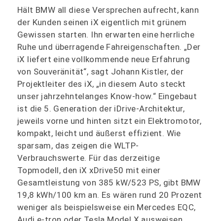
Hält BMW all diese Versprechen aufrecht, kann
der Kunden seinen iX eigentlich mit grünem
Gewissen starten. Ihn erwarten eine herrliche
Ruhe und überragende Fahreigenschaften. „Der
iX liefert eine vollkommende neue Erfahrung
von Souveränität“, sagt Johann Kistler, der
Projektleiter des iX, „in diesem Auto steckt
unser jahrzehntelanges Know-how.“ Eingebaut
ist die 5. Generation der iDrive-Architektur,
jeweils vorne und hinten sitzt ein Elektromotor,
kompakt, leicht und äußerst effizient. Wie
sparsam, das zeigen die WLTP-
Verbrauchswerte. Für das derzeitige
Topmodell, den iX xDrive50 mit einer
Gesamtleistung von 385 kW/523 PS, gibt BMW
19,8 kWh/100 km an. Es wären rund 20 Prozent
weniger als beispielsweise ein Mercedes EQC,
Audi e-tron oder Tesla Model X ausweisen