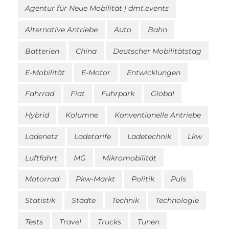
Agentur für Neue Mobilität | dmt.events
Alternative Antriebe
Auto
Bahn
Batterien
China
Deutscher Mobilitätstag
E-Mobilität
E-Motor
Entwicklungen
Fahrrad
Fiat
Fuhrpark
Global
Hybrid
Kolumne
Konventionelle Antriebe
Ladenetz
Ladetarife
Ladetechnik
Lkw
Luftfahrt
MG
Mikromobilität
Motorrad
Pkw-Markt
Politik
Puls
Statistik
Städte
Technik
Technologie
Tests
Travel
Trucks
Tunen