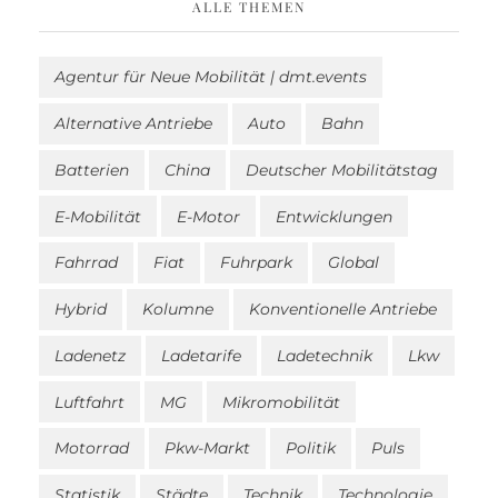
ALLE THEMEN
Agentur für Neue Mobilität | dmt.events
Alternative Antriebe
Auto
Bahn
Batterien
China
Deutscher Mobilitätstag
E-Mobilität
E-Motor
Entwicklungen
Fahrrad
Fiat
Fuhrpark
Global
Hybrid
Kolumne
Konventionelle Antriebe
Ladenetz
Ladetarife
Ladetechnik
Lkw
Luftfahrt
MG
Mikromobilität
Motorrad
Pkw-Markt
Politik
Puls
Statistik
Städte
Technik
Technologie