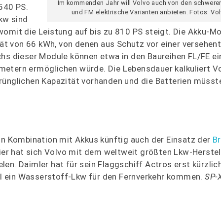
Im kommenden Jahr will Volvo auch von den schwere
 540 PS.
und FM elektrische Varianten anbieten. Fotos: Vo
kw sind
womit die Leistung auf bis zu 810 PS steigt. Die Akku-Mo
ität von 66 kWh, von denen aus Schutz vor einer versehent
chs dieser Module können etwa in den Baureihen FL/FE e
metern ermöglichen würde. Die Lebensdauer kalkuliert V
rünglichen Kapazität vorhanden und die Batterien müsst
 in Kombination mit Akkus künftig auch der Einsatz der
Br
Hier hat sich Volvo mit dem weltweit größten Lkw-Herstel
en. Daimler hat für sein Flaggschiff Actros erst kürzlic
soll ein Wasserstoff-Lkw für den Fernverkehr kommen.
SP-