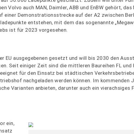
en Volvo auch MAN, Daimler, ABB und EnBW gehört, das
uf einer Demonstrationsstrecke auf der A2 zwischen Ber
gsladepunkte entstehen, mit dem das sogenannte „Megaw
ebs ist für 2023 vorgesehen.
 der EU ausgegebenen gesetzt und will bis 2030 den Aus
en. Seit einiger Zeit sind die mittleren Baureihen FL und 
 geeignet für den Einsatz bei städtischen Verkehrsbetrieb
etriebshof nachgeladen werden können. Im kommenden Ja
che Varianten anbieten, darunter auch ein vierachsiges 
r ein,
insatz