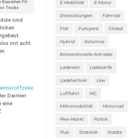
n Baureihen FH
E-Mobilität
E-Motor
lvo Trucks
Entwicklungen
Fahrrad
dule sind
lichen
Fiat
Fuhrpark
Global
ingebaut
Hybrid
Kolumne
olvo mit acht
en
Konventionelle Antriebe
Ladenetz
Ladetarife
Ladetechnik
Lkw
ennstoffzelle
Luftfahrt
MG
ler Daimler
h eine
Mikromobilität
Motorrad
X
Pkw-Markt
Politik
Puls
Statistik
Städte