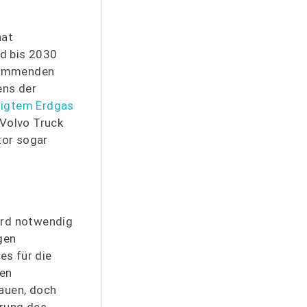
hat
nd bis 2030
 kommenden
ens der
sigtem Erdgas
 Volvo Truck
tor sogar
ird notwendig
gen
s für die
ren
auen, doch
hrung des