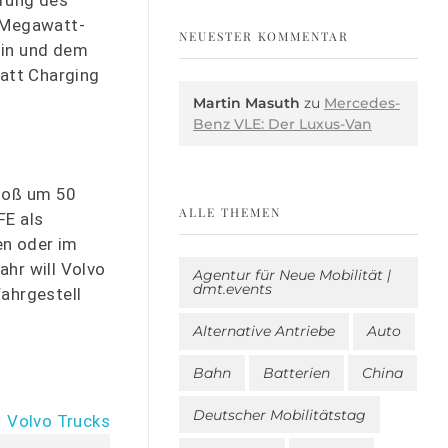
 Megawatt-
NEUESTER KOMMENTAR
lin und dem
att Charging
Martin Masuth
zu
Mercedes-
Benz VLE: Der Luxus-Van
stoß um 50
ALLE THEMEN
FE als
en oder im
hr will Volvo
Agentur für Neue Mobilität |
dmt.events
Fahrgestell
Alternative Antriebe
Auto
Bahn
Batterien
China
Deutscher Mobilitätstag