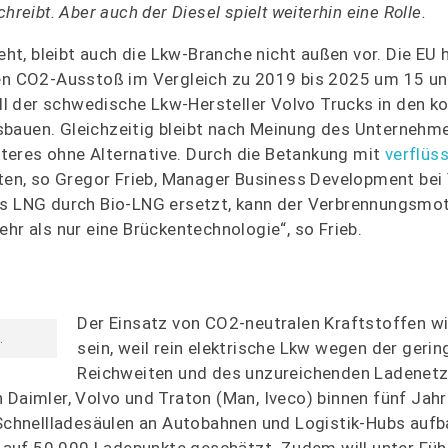
reibt. Aber auch der Diesel spielt weiterhin eine Rolle.
t, bleibt auch die Lkw-Branche nicht außen vor. Die EU 
hren CO2-Ausstoß im Vergleich zu 2019 bis 2025 um 15 u
ll der schwedische Lkw-Hersteller Volvo Trucks in den
sbauen. Gleichzeitig bleibt nach Meinung des Unternehm
teres ohne Alternative. Durch die Betankung mit
verflüs
lten, so Gregor Frieb, Manager Business Development bei
les LNG durch Bio-LNG ersetzt, kann der Verbrennungsmo
hr als nur eine Brückentechnologie“, so Frieb.
Der Einsatz von CO2-neutralen Kraftstoffen w
.
sein, weil rein elektrische Lkw wegen der gerin
Reichweiten und des unzureichenden Ladenetze
 Daimler, Volvo und Traton (Man, Iveco) binnen fünf Jah
chnellladesäulen an Autobahnen und Logistik-Hubs aufb
ts auf 50.000 Ladepunkte geschätzt. Zudem will unter Fü