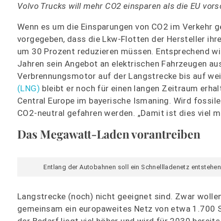
Volvo Trucks will mehr CO2 einsparen als die EU vorsch
Wenn es um die Einsparungen von CO2 im Verkehr geh
vorgegeben, dass die Lkw-Flotten der Hersteller i
um 30 Prozent reduzieren müssen. Entsprechend wi
Jahren sein Angebot an elektrischen Fahrzeugen au
Verbrennungsmotor auf der Langstrecke bis auf wei
(LNG)
bleibt er noch für einen langen Zeitraum erha
Central Europe im bayerische Ismaning. Wird fossi
CO2-neutral gefahren werden. „Damit ist dies viel me
Das Megawatt-Laden vorantreiben
Entlang der Autobahnen soll ein Schnellladenetz entstehen
Langstrecke (noch) nicht geeignet sind. Zwar wollen
gemeinsam ein europaweites Netz von etwa 1.700 S
der Bedarf liegt viel höher und wird für 2030 berei