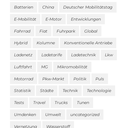
Batterien
China
Deutscher Mobilitätstag
E-Mobilität
E-Motor
Entwicklungen
Fahrrad
Fiat
Fuhrpark
Global
Hybrid
Kolumne
Konventionelle Antriebe
Ladenetz
Ladetarife
Ladetechnik
Lkw
Luftfahrt
MG
Mikromobilität
Motorrad
Pkw-Markt
Politik
Puls
Statistik
Städte
Technik
Technologie
Tests
Travel
Trucks
Tunen
Umdenken
Umwelt
uncategorized
Vernetzung
Wasserstoff