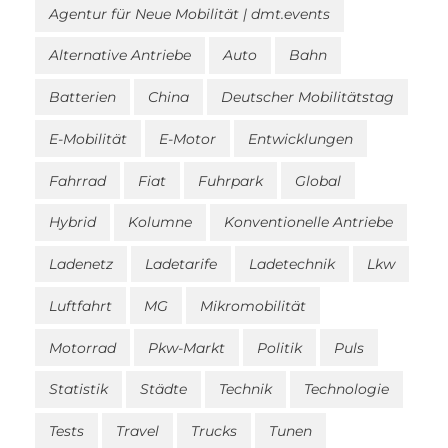
Agentur für Neue Mobilität | dmt.events
Alternative Antriebe
Auto
Bahn
Batterien
China
Deutscher Mobilitätstag
E-Mobilität
E-Motor
Entwicklungen
Fahrrad
Fiat
Fuhrpark
Global
Hybrid
Kolumne
Konventionelle Antriebe
Ladenetz
Ladetarife
Ladetechnik
Lkw
Luftfahrt
MG
Mikromobilität
Motorrad
Pkw-Markt
Politik
Puls
Statistik
Städte
Technik
Technologie
Tests
Travel
Trucks
Tunen