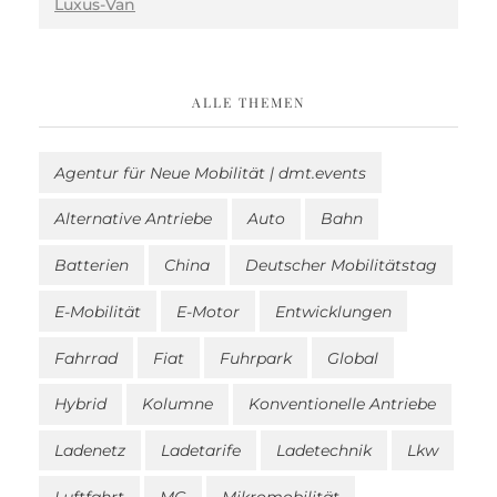
Luxus-Van
ALLE THEMEN
Agentur für Neue Mobilität | dmt.events
Alternative Antriebe
Auto
Bahn
Batterien
China
Deutscher Mobilitätstag
E-Mobilität
E-Motor
Entwicklungen
Fahrrad
Fiat
Fuhrpark
Global
Hybrid
Kolumne
Konventionelle Antriebe
Ladenetz
Ladetarife
Ladetechnik
Lkw
Luftfahrt
MG
Mikromobilität