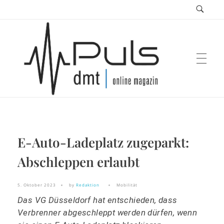
Puls Magazin
E-Auto-Ladeplatz zugeparkt:
Zukunft der Mobilität
Abschleppen erlaubt
5. Oktober 2023
by
Redaktion
Mobilität
Das VG Düsseldorf hat entschieden, dass
Verbrenner abgeschleppt werden dürfen, wenn