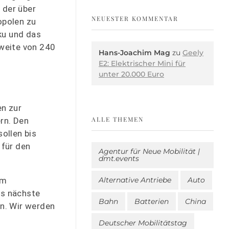
 der über
NEUESTER KOMMENTAR
opolen zu
kku und das
hweite von 240
Hans-Joachim Mag
zu
Geely
E2: Elektrischer Mini für
unter 20.000 Euro
en zur
ALLE THEMEN
rn. Den
ollen bis
 für den
Agentur für Neue Mobilität |
dmt.events
um
Alternative Antriebe
Auto
as nächste
Bahn
Batterien
China
n. Wir werden
Deutscher Mobilitätstag