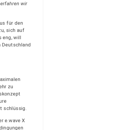
erfahren wir
us für den
u, sich auf
eng, will
n Deutschland
maximalen
ehr zu
nskonzept
ure
t schlüssig.
er e.wave X
edingungen