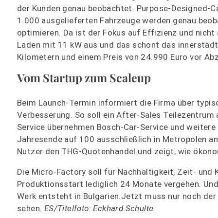
der Kunden genau beobachtet. Purpose-Designed-Ca
1.000 ausgelieferten Fahrzeuge werden genau beoba
optimieren. Da ist der Fokus auf Effizienz und nicht
Laden mit 11 kW aus und das schont das innerstädtis
Kilometern und einem Preis von 24.990 Euro vor Ab
Vom Startup zum Scaleup
Beim Launch-Termin informiert die Firma über typi
Verbesserung. So soll ein After-Sales Teilezentrum
Service übernehmen Bosch-Car-Service und weitere M
Jahresende auf 100 ausschließlich in Metropolen a
Nutzer den THG-Quotenhandel und zeigt, wie ökonom
Die Micro-Factory soll für Nachhaltigkeit, Zeit- un
Produktionsstart lediglich 24 Monate vergehen. Und
Werk entsteht in Bulgarien.Jetzt muss nur noch de
sehen.
ES/Titelfoto: Eckhard Schulte