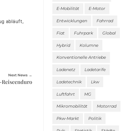
E-Mobilität
E-Motor
Entwicklungen
Fahrrad
g abläuft,
Fiat
Fuhrpark
Global
Hybrid
Kolumne
Konventionelle Antriebe
Ladenetz
Ladetarife
Next News
E-Reiseenduro
Ladetechnik
Lkw
Luftfahrt
MG
Mikromobilität
Motorrad
Pkw-Markt
Politik
Puls
Statistik
Städte