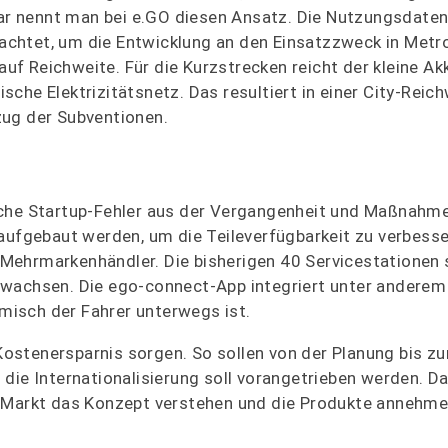
r nennt man bei e.GO diesen Ansatz. Die Nutzungsdaten
chtet, um die Entwicklung an den Einsatzzweck in Metr
 auf Reichweite. Für die Kurzstrecken reicht der kleine A
che Elektrizitätsnetz. Das resultiert in einer City-Reic
zug der Subventionen.
sche Startup-Fehler aus der Vergangenheit und Maßnahm
 aufgebaut werden, um die Teileverfügbarkeit zu verbesse
ehrmarkenhändler. Die bisherigen 40 Servicestationen s
nwachsen. Die ego-connect-App integriert unter anderem
isch der Fahrer unterwegs ist.
d Kostenersparnis sorgen. So sollen von der Planung bis z
 die Internationalisierung soll vorangetrieben werden. D
r Markt das Konzept verstehen und die Produkte annehme