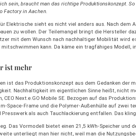
ch sein, braucht man das richtige Produktionskonzept. So 
o Factory in Aachen.
 Elektrische sieht es nicht viel anders aus. Nach dem A
uen zu wollen. Der Teilemangel bringt die Hersteller daz
tzer mit dem Wunsch nach nachhaltiger Mobilität wird es 
r mitschwimmen kann. Da käme ein tragfähiges Modell, i
r ist mehr
en ist das Produktionskonzept aus dem Gedanken der 
keit. Nachhaltigkeit im eigentlichen Sinne heißt, nicht m
lein, CEO Next.e.GO Mobile SE. Bezogen auf das Produktio
um-Space-Frame und die Polymer-Außenhülle auf zwei te
Presswerk als auch Tauchlackierung entfallen. Das kling
eg. Das Vormodell bietet einen 21,5 kWh-Speicher und d
eite unterliegt man hier nicht, weil man die Nutzungsb