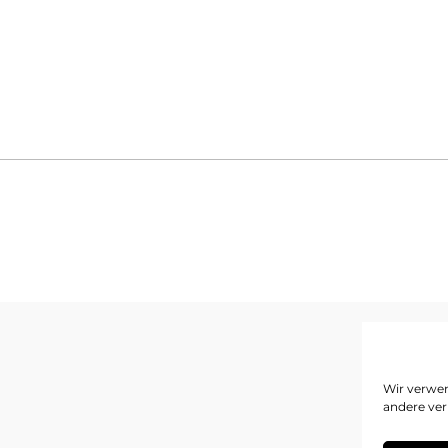
I
Wir verwen
andere ver
D