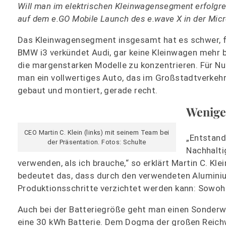
Will man im elektrischen Kleinwagensegment erfolgrei
auf dem e.GO Mobile Launch des e.wave X in der Micr
Das Kleinwagensegment insgesamt hat es schwer, für
BMW i3 verkündet Audi, gar keine Kleinwagen mehr ba
die margenstarken Modelle zu konzentrieren. Für Nu
man ein vollwertiges Auto, das im Großstadtverkeh
gebaut und montiert, gerade recht.
Wenige
CEO Martin C. Klein (links) mit seinem Team bei
„Entstand
der Präsentation. Fotos: Schulte
Nachhaltig
verwenden, als ich brauche,“ so erklärt Martin C. K
bedeutet das, dass durch den verwendeten Alumini
Produktionsschritte verzichtet werden kann: Sowohl 
Auch bei der Batteriegröße geht man einen Sonderw
eine 30 kWh Batterie. Dem Dogma der großen Reichw