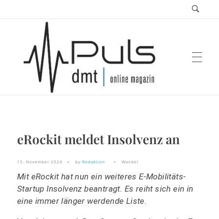
Puls Magazin
eRockit meldet Insolvenz an
Zukunft der Mobilität
15. November 2024
by
Redaktion
Wandel
Mit eRockit hat nun ein weiteres E-Mobilitäts-
Startup Insolvenz beantragt. Es reiht sich ein in
eine immer länger werdende Liste.