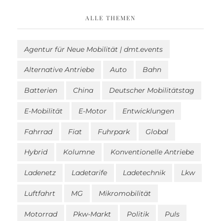
ALLE THEMEN
Agentur für Neue Mobilität | dmt.events
Alternative Antriebe
Auto
Bahn
Batterien
China
Deutscher Mobilitätstag
E-Mobilität
E-Motor
Entwicklungen
Fahrrad
Fiat
Fuhrpark
Global
Hybrid
Kolumne
Konventionelle Antriebe
Ladenetz
Ladetarife
Ladetechnik
Lkw
Luftfahrt
MG
Mikromobilität
Motorrad
Pkw-Markt
Politik
Puls