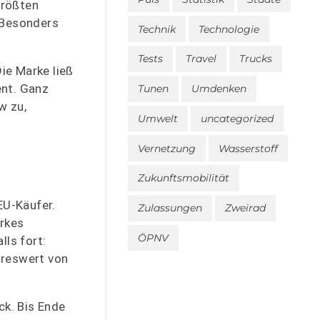
größten
. Besonders
Technik
Technologie
Tests
Travel
Trucks
ie Marke ließ
ent. Ganz
Tunen
Umdenken
w zu,
Umwelt
uncategorized
Vernetzung
Wasserstoff
Zukunftsmobilität
EU-Käufer.
Zulassungen
Zweirad
arkes
ÖPNV
lls fort:
hreswert von
k. Bis Ende