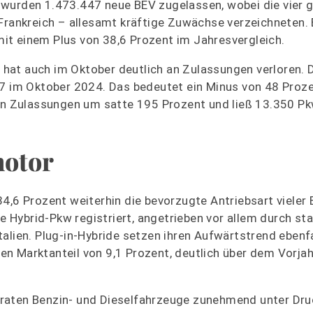
 wurden 1.473.447 neue BEV zugelassen, wobei die vier 
 Frankreich – allesamt kräftige Zuwächse verzeichneten
it einem Plus von 38,6 Prozent im Jahresvergleich.
at auch im Oktober deutlich an Zulassungen verloren. D
67 im Oktober 2024. Das bedeutet ein Minus von 48 Proz
ein Zulassungen um satte 195 Prozent und ließ 13.350 Pk
motor
4,6 Prozent weiterhin die bevorzugte Antriebsart vieler 
Hybrid-Pkw registriert, angetrieben vor allem durch st
alien. Plug-in-Hybride setzen ihren Aufwärtstrend ebenfa
n Marktanteil von 9,1 Prozent, deutlich über dem Vorja
raten Benzin- und Dieselfahrzeuge zunehmend unter Druc