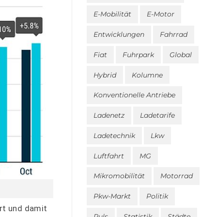
E-Mobilität
E-Motor
Entwicklungen
Fahrrad
Fiat
Fuhrpark
Global
Hybrid
Kolumne
Konventionelle Antriebe
Ladenetz
Ladetarife
Ladetechnik
Lkw
Luftfahrt
MG
Mikromobilität
Motorrad
Pkw-Markt
Politik
ert und damit
Puls
Statistik
Städte