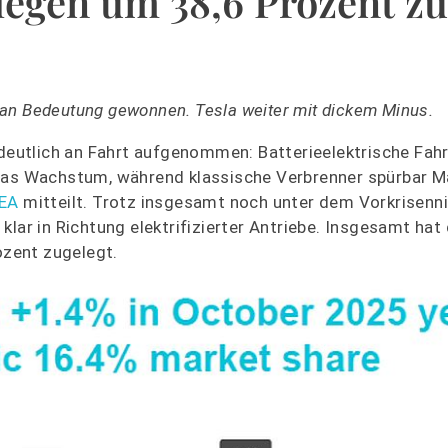
egen um 38,6 Prozent zu
ch an Bedeutung gewonnen. Tesla weiter mit dickem Minus.
 deutlich an Fahrt aufgenommen: Batterieelektrische Fah
 das Wachstum, während klassische Verbrenner spürbar M
EA
mitteilt. Trotz insgesamt noch unter dem Vorkrisenn
lar in Richtung elektrifizierter Antriebe. Insgesamt hat 
zent zugelegt.