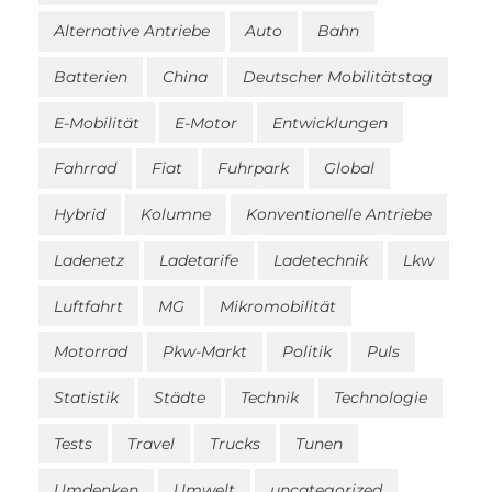
Alternative Antriebe
Auto
Bahn
Batterien
China
Deutscher Mobilitätstag
E-Mobilität
E-Motor
Entwicklungen
Fahrrad
Fiat
Fuhrpark
Global
Hybrid
Kolumne
Konventionelle Antriebe
Ladenetz
Ladetarife
Ladetechnik
Lkw
Luftfahrt
MG
Mikromobilität
Motorrad
Pkw-Markt
Politik
Puls
Statistik
Städte
Technik
Technologie
Tests
Travel
Trucks
Tunen
Umdenken
Umwelt
uncategorized