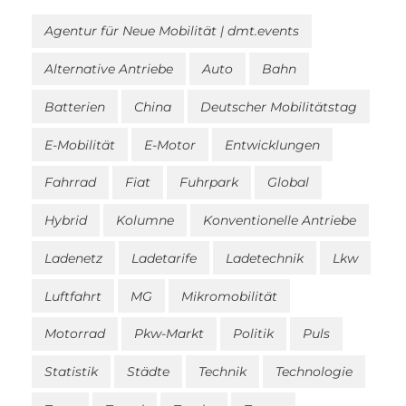
Agentur für Neue Mobilität | dmt.events
Alternative Antriebe
Auto
Bahn
Batterien
China
Deutscher Mobilitätstag
E-Mobilität
E-Motor
Entwicklungen
Fahrrad
Fiat
Fuhrpark
Global
Hybrid
Kolumne
Konventionelle Antriebe
Ladenetz
Ladetarife
Ladetechnik
Lkw
Luftfahrt
MG
Mikromobilität
Motorrad
Pkw-Markt
Politik
Puls
Statistik
Städte
Technik
Technologie