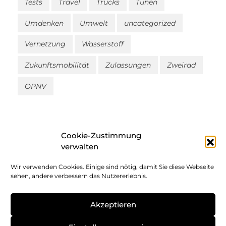
Tests
Travel
Trucks
Tunen
Umdenken
Umwelt
uncategorized
Vernetzung
Wasserstoff
Zukunftsmobilität
Zulassungen
Zweirad
ÖPNV
Cookie-Zustimmung
verwalten
Wir verwenden Cookies. Einige sind nötig, damit Sie diese Webseite
Impressum
sehen, andere verbessern das Nutzererlebnis.
Datenschutz
Akzeptieren
Cookie-Richtlinie