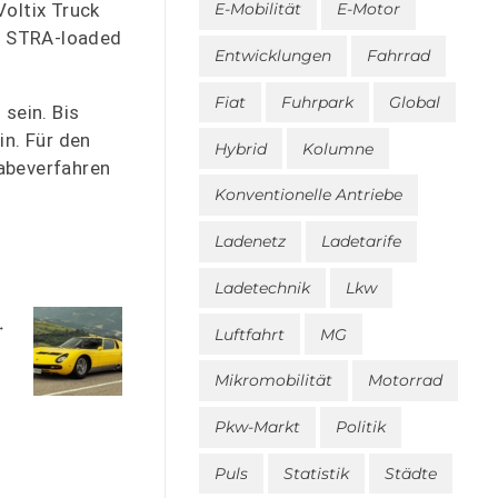
Voltix Truck
E-Mobilität
E-Motor
ft STRA-loaded
Entwicklungen
Fahrrad
Fiat
Fuhrpark
Global
sein. Bis
n. Für den
Hybrid
Kolumne
gabeverfahren
Konventionelle Antriebe
Ladenetz
Ladetarife
Ladetechnik
Lkw
Luftfahrt
MG
Mikromobilität
Motorrad
Pkw-Markt
Politik
Puls
Statistik
Städte