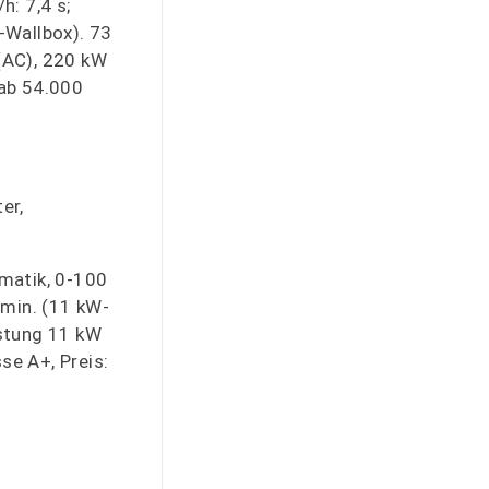
: 7,4 s;
-Wallbox). 73
(AC), 220 kW
 ab 54.000
er,
matik, 0-100
:min. (11 kW-
istung 11 kW
se A+, Preis: