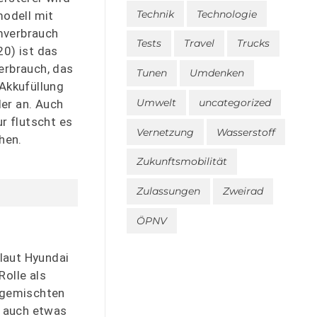
Technik
Technologie
modell mit
mverbrauch
Tests
Travel
Trucks
20) ist das
erbrauch, das
Tunen
Umdenken
 Akkufüllung
Umwelt
uncategorized
er an. Auch
r flutscht es
Vernetzung
Wasserstoff
hen.
Zukunftsmobilität
Zulassungen
Zweirad
ÖPNV
 laut Hyundai
Rolle als
r gemischten
– auch etwas