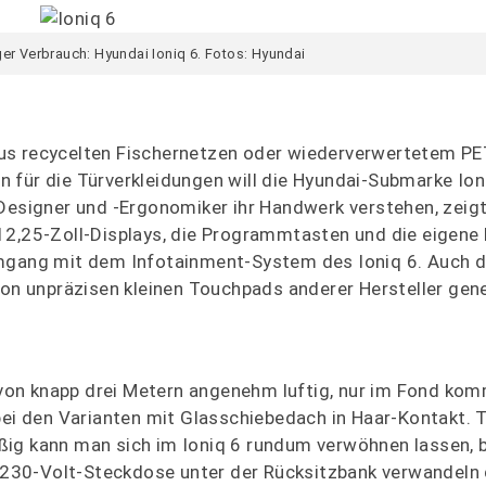
ger Verbrauch: Hyundai Ioniq 6. Fotos: Hyundai
aus recycelten Fischernetzen oder wiederverwertetem P
 für die Türverkleidungen will die Hyundai-Submarke Ioni
Designer und -Ergonomiker ihr Handwerk verstehen, zeigt
2,25-Zoll-Displays, die Programmtasten und die eigene E
Umgang mit dem Infotainment-System des Ioniq 6. Auch d
von unpräzisen kleinen Touchpads anderer Hersteller gene
von knapp drei Metern angenehm luftig, nur im Fond ko
 den Varianten mit Glasschiebedach in Haar-Kontakt. T
ßig kann man sich im Ioniq 6 rundum verwöhnen lassen, 
ne 230-Volt-Steckdose unter der Rücksitzbank verwandeln