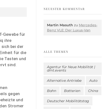
NEUESTER KOMMENTAR
Martin Masuth
zu
Mercedes-
Benz VLE: Der Luxus-Van
ET-Gewebe für
q ihre
 sich bei der
ALLE THEMEN
inheit für die
ie Tasten und
rvt sind.
Agentur für Neue Mobilität |
dmt.events
Alternative Antriebe
Auto
mmen
Bahn
Batterien
China
eils gegen
beheizte und
Deutscher Mobilitätstag
 den Stromer