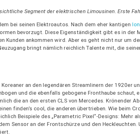
rsichtliche Segment der elektrischen Limousinen. Erste Fa
lem bei seinen Elektroautos. Nach dem eher kantigen
Ion
Formen bevorzugt. Diese Eigenständigkeit gibt es in der 
 den Kunden ankommen wird. Aber es geht nicht nur um d
Neuzugang bringt nämlich reichlich Talente mit, die seine
 Koreaner an den legendären Streamlinern der 1920er u
chbogen und die ebenfalls gebogene Fronthaube schaut, e
ämlich die an den ersten CLS von Mercedes. Krönender Ab
einen finden’s cool, die anderen übertrieben. Wie beim Cr
eichlich Beispiele des „Parametric Pixel“-Designs: Mehr al
 dem Sensor an der Frontschürze und den Heckleuchten. 
iert.