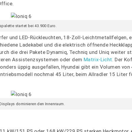
ffice.
spalette startet bei 43.900 Euro.
fer und LED-Rückleuchten, 18-Zoll-Leichtmetallfelgen, e
hiedene Ladekabel und die elektrisch öffnende Heckklap
rch die drei Pakete Dynamiq, Techniq und Uniq weiter ste
iteren Assistenzsystemen oder dem
Matrix-Licht
. Der Ko
onders üppig ausgefallen, Hyundai gibt ein Volumen von 
triebsmodell nochmal 45 Liter, beim Allradler 15 Liter f
Displays dominieren den Innenraum.
111 kW/151 PS oder 168 kW/229 PS starken Heckmotor, e