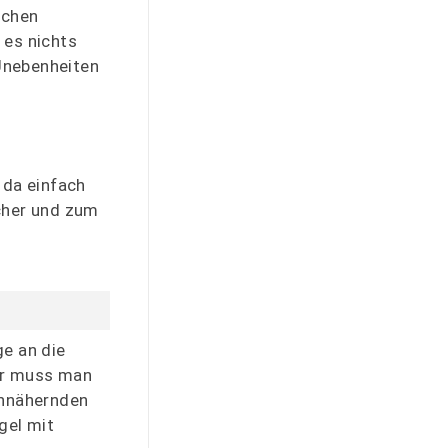
schen
 es nichts
Unebenheiten
 da einfach
scher und zum
ge an die
ler muss man
annähernden
gel mit