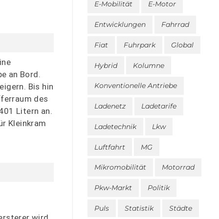
E-Mobilität
E-Motor
Entwicklungen
Fahrrad
Fiat
Fuhrpark
Global
ine
Hybrid
Kolumne
pe an Bord.
Konventionelle Antriebe
igern. Bis hin
fferraum des
Ladenetz
Ladetarife
401 Litern an.
ür Kleinkram
Ladetechnik
Lkw
Luftfahrt
MG
Mikromobilität
Motorrad
Pkw-Markt
Politik
Puls
Statistik
Städte
rsterer wird