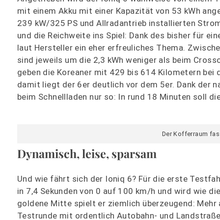
mit einem Akku mit einer Kapazität von 53 kWh ang
239 kW/325 PS und Allradantrieb installierten Str
und die Reichweite ins Spiel: Dank des bisher für e
laut Hersteller ein eher erfreuliches Thema. Zwisc
sind jeweils um die 2,3 kWh weniger als beim Crosso
geben die Koreaner mit 429 bis 614 Kilometern bei 
damit liegt der 6er deutlich vor dem 5er. Dank der 
beim Schnellladen nur so: In rund 18 Minuten soll d
Der Kofferraum fass
Dynamisch, leise, sparsam
Und wie fährt sich der Ioniq 6? Für die erste Testfa
in 7,4 Sekunden von 0 auf 100 km/h und wird wie die
goldene Mitte spielt er ziemlich überzeugend: Mehr
Testrunde mit ordentlich Autobahn- und Landstraße