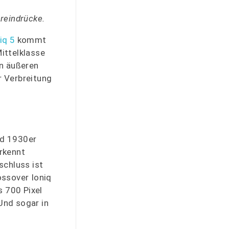
hreindrücke.
iq 5
kommt
Mittelklasse
en äußeren
r Verbreitung
nd 1930er
rkennt
schluss ist
ossover Ioniq
s 700 Pixel
Und sogar in