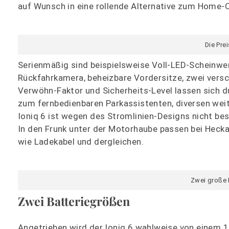
auf Wunsch in eine rollende Alternative zum Home-O
Die Prei
Serienmäßig sind beispielsweise Voll-LED-Scheinwer
Rückfahrkamera, beheizbare Vordersitze, zwei versc
Verwöhn-Faktor und Sicherheits-Level lassen sich du
zum fernbedienbaren Parkassistenten, diversen we
Ioniq 6 ist wegen des Stromlinien-Designs nicht bes
In den Frunk unter der Motorhaube passen bei Heckan
wie Ladekabel und dergleichen.
Zwei große 
Zwei Batteriegrößen
Angetrieben wird der Ioniq 6 wahlweise von einem 