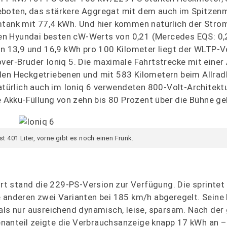
eboten, das stärkere Aggregat mit dem auch im Spitzen
omtank mit 77,4 kWh. Und hier kommen natürlich der Stro
inen Hyundai besten cW-Werts von 0,21 (Mercedes EQS: 0,
hen 13,9 und 16,9 kWh pro 100 Kilometer liegt der WLTP-V
ver-Bruder Ioniq 5. Die maximale Fahrtstrecke mit einer
den Heckgetriebenen und mit 583 Kilometern beim Allradl
natürlich auch im Ioniq 6 verwendeten 800-Volt-Architektu
ie Akku-Füllung von zehn bis 80 Prozent über die Bühne ge
t 401 Liter, vorne gibt es noch einen Frunk.
hrt stand die 229-PS-Version zur Verfügung. Die sprintet
 anderen zwei Varianten bei 185 km/h abgeregelt. Seine 
 als nur ausreichend dynamisch, leise, sparsam. Nach de
nanteil zeigte die Verbrauchsanzeige knapp 17 kWh an 