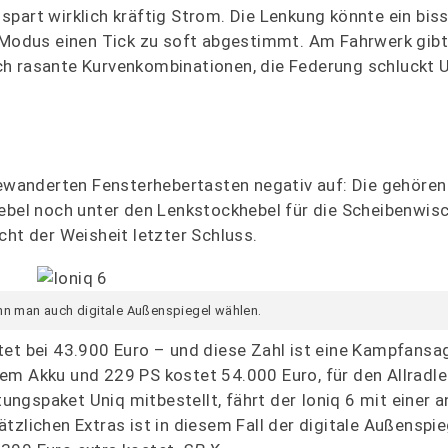
spart wirklich kräftig Strom. Die Lenkung könnte ein bis
t-Modus einen Tick zu soft abgestimmt. Am Fahrwerk gibt
ch rasante Kurvenkombinationen, die Federung schluckt 
gewanderten Fensterhebertasten negativ auf: Die gehören
hebel noch unter den Lenkstockhebel für die Scheibenwi
cht der Weisheit letzter Schluss.
nn man auch digitale Außenspiegel wählen.
tet bei 43.900 Euro – und diese Zahl ist eine Kampfansa
ßem Akku und 229 PS kostet 54.000 Euro, für den Allrad
ngspaket Uniq mitbestellt, fährt der Ioniq 6 mit einer 
tzlichen Extras ist in diesem Fall der digitale Außenspie