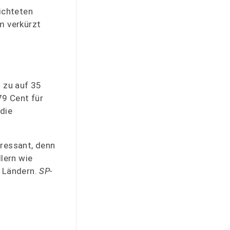
ichteten
m verkürzt
s zu auf 35
79 Cent für
die
eressant, denn
lern wie
 Ländern.
SP-