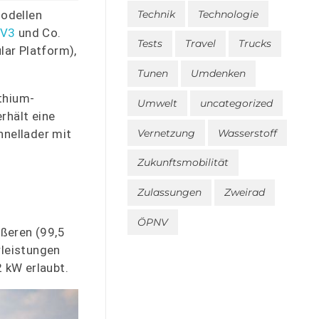
Technik
Technologie
Modellen
EV3
und Co.
Tests
Travel
Trucks
lar Platform),
Tunen
Umdenken
thium-
Umwelt
uncategorized
rhält eine
Vernetzung
Wasserstoff
nellader mit
Zukunftsmobilität
Zulassungen
Zweirad
ÖPNV
ßeren (99,5
rleistungen
2 kW erlaubt.