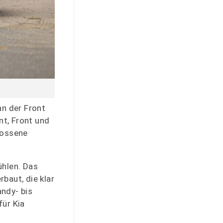
an der Front
nt, Front und
lossene
ühlen. Das
baut, die klar
ndy- bis
für Kia