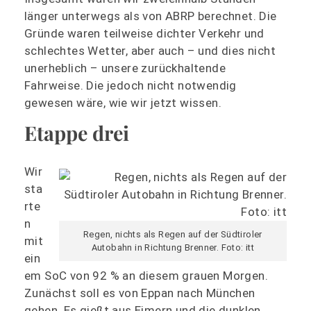
länger unterwegs als von ABRP berechnet. Die
Gründe waren teilweise dichter Verkehr und
schlechtes Wetter, aber auch – und dies nicht
unerheblich – unsere zurückhaltende
Fahrweise. Die jedoch nicht notwendig
gewesen wäre, wie wir jetzt wissen.
Etappe drei
Wir
sta
rte
n
Regen, nichts als Regen auf der Südtiroler
mit
Autobahn in Richtung Brenner. Foto: itt
ein
em SoC von 92 % an diesem grauen Morgen.
Zunächst soll es von Eppan nach München
gehen. Es gießt aus Eimern und die dunklen