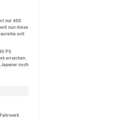
it nur 400
will nun diese
aureihe soll
/80 PS
rk erreichen.
e Japaner noch
s Fahrwerk