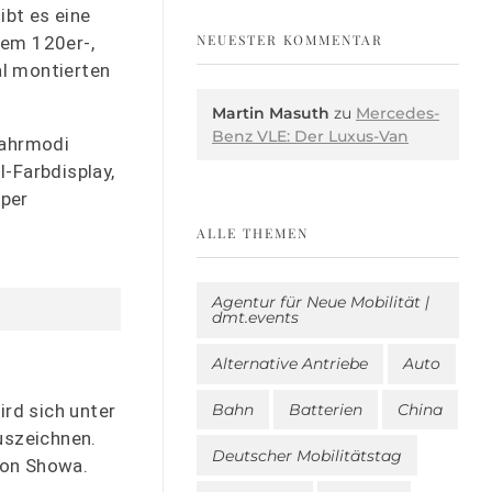
bt es eine
NEUESTER KOMMENTAR
nem 120er-,
al montierten
Martin Masuth
zu
Mercedes-
Benz VLE: Der Luxus-Van
Fahrmodi
l-Farbdisplay,
 per
ALLE THEMEN
Agentur für Neue Mobilität |
dmt.events
Alternative Antriebe
Auto
rd sich unter
Bahn
Batterien
China
uszeichnen.
Deutscher Mobilitätstag
von Showa.