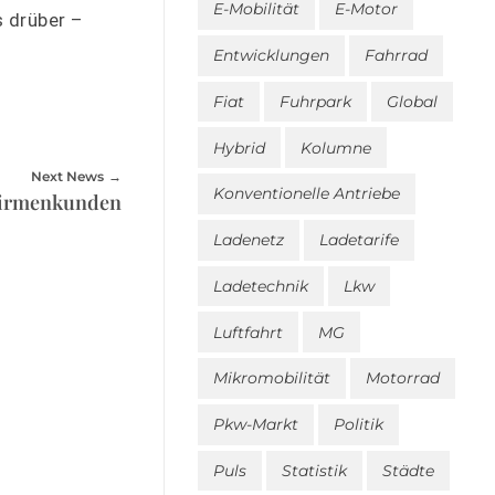
E-Mobilität
E-Motor
s drüber –
Entwicklungen
Fahrrad
Fiat
Fuhrpark
Global
Hybrid
Kolumne
Next News
Konventionelle Antriebe
Firmenkunden
Ladenetz
Ladetarife
Ladetechnik
Lkw
Luftfahrt
MG
Mikromobilität
Motorrad
Pkw-Markt
Politik
Puls
Statistik
Städte