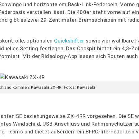
Schwinge und horizontalem Back-Link-Federbein. Vorne gi
Federbasis verstellen lässt. Die 400er steht vorne auf ei
hand gibt es zwei 29-Zentimeter-Bremsscheiben mit radi
skontrolle, optionalen
Quickshifter
sowie vier wählbare 
duelles Setting festlegen. Das Cockpit bietet ein 4,3-Zol
ormiert. Mit der Rideology-App lassen sich Routen auch
schland kommen: Kawasaki ZX-4R. Fotos: Kawasaki
ianten SE beziehungsweise ZX-4RR vorgesehen. Die SE wi
töntes Windschild, USB-Anschluss und Rahmenschützer a
ing Teams und bietet außerdem ein BFRC-lite-Federbein 