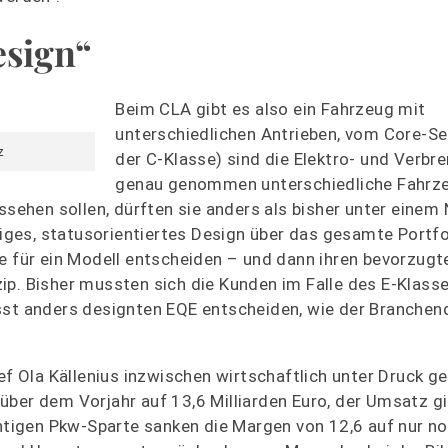
esign“
Beim CLA gibt es also ein Fahrzeug mit
unterschiedlichen Antrieben, vom Core-S
z
der C-Klasse) sind die Elektro- und Verbr
genau genommen unterschiedliche Fahrz
ussehen sollen, dürften sie anders als bisher unter eine
ges, statusorientiertes Design über das gesamte Portfo
ie für ein Modell entscheiden – und dann ihren bevorzugt
zip. Bisher mussten sich die Kunden im Falle des E-Klas
sst anders designten EQE entscheiden, wie der Branchen
Ola Källenius inzwischen wirtschaftlich unter Druck ge
über dem Vorjahr auf 13,6 Milliarden Euro, der Umsatz g
chtigen Pkw-Sparte sanken die Margen von 12,6 auf nur no