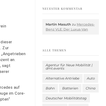
NEUESTER KOMMENTAR
Martin Masuth
zu
Mercedes-
rein
Benz VLE: Der Luxus-Van
 dieser
. Zur
ALLE THEMEN
. „Angetrieben
ozent an.
Agentur für Neue Mobilität |
, sagt
dmt.events
serer
Alternative Antriebe
Auto
rcedes auf
Bahn
Batterien
China
euge im Core-
Deutscher Mobilitätstag
pten“