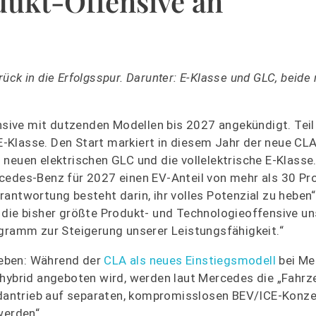
dukt-Offensive an
ck in die Erfolgsspur. Darunter: E-Klasse und GLC, beide 
ive mit dutzenden Modellen bis 2027 angekündigt. Teil
 E-Klasse. Den Start markiert in diesem Jahr der neue CLA
neuen elektrischen GLC und die vollelektrische E-Klasse
cedes-Benz für 2027 einen EV-Anteil von mehr als 30 Pr
antwortung besteht darin, ihr volles Potenzial zu heben“
 die bisher größte Produkt- und Technologieoffensive un
amm zur Steigerung unserer Leistungsfähigkeit.“
geben: Während der
CLA als neues Einstiegsmodell
bei Me
dhybrid angeboten wird, werden laut Mercedes die „Fahrz
antrieb auf separaten, kompromisslosen BEV/ICE-Konze
werden“.