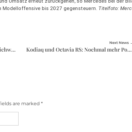
und Umsatz erneut zurückgehen, so Mercedes bei der Bil
en Modelloffensive bis 2027 gegensteuern.
Titelfoto: Mer
Next News
BMW-E-Antrieb: 30 Prozent mehr Reichweite
Kodiaq und Octavia RS: Nochmal mehr Power
fields are marked *