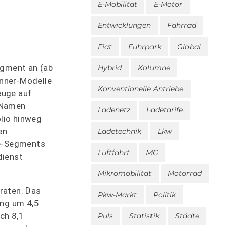
E-Mobilität
E-Motor
Entwicklungen
Fahrrad
Fiat
Fuhrpark
Global
egment an (ab
Hybrid
Kolumne
enner-Modelle
Konventionelle Antriebe
euge auf
m Namen
Ladenetz
Ladetarife
lio hinweg
en
Ladetechnik
Lkw
se-Segments
Luftfahrt
MG
dienst
Mikromobilität
Motorrad
raten. Das
Pkw-Markt
Politik
ing um 4,5
ch 8,1
Puls
Statistik
Städte