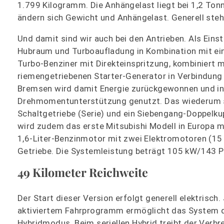
1.799 Kilogramm. Die Anhängelast liegt bei 1,2 Ton
ändern sich Gewicht und Anhängelast. Generell steh
Und damit sind wir auch bei den Antrieben. Als Einst
Hubraum und Turboaufladung in Kombination mit eine
Turbo-Benziner mit Direkteinspritzung, kombiniert 
riemengetriebenen Starter-Generator in Verbindung 
Bremsen wird damit Energie zurückgewonnen und in d
Drehmomentunterstützung genutzt. Das wiederum sp
Schaltgetriebe (Serie) und ein Siebengang-Doppelk
wird zudem das erste Mitsubishi Modell in Europa mi
1,6-Liter-Benzinmotor mit zwei Elektromotoren (1
Getriebe. Die Systemleistung beträgt 105 kW/143 P
49 Kilometer Reichweite
Der Start dieser Version erfolgt generell elektrisc
aktiviertem Fahrprogramm ermöglicht das System den
Hybridmodus. Beim seriellen Hybrid treibt der Verb