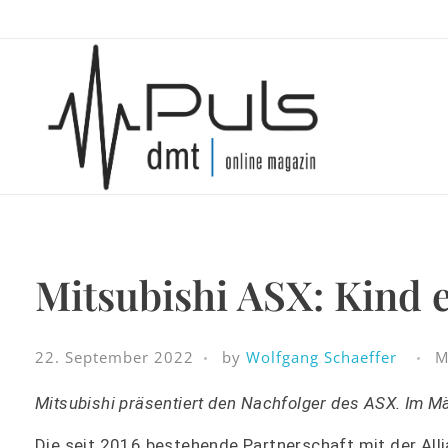
Puls Magazin
Zukunft der Mobilität
Mitsubishi ASX: Kind e
22. September 2022
by
Wolfgang Schaeffer
M
Mitsubishi präsentiert den Nachfolger des ASX. Im Mä
Die seit 2016 bestehende Partnerschaft mit der Allia