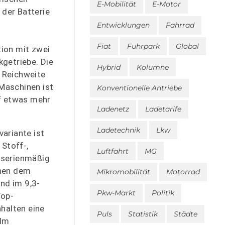
E-Mobilität
E-Motor
 der Batterie
Entwicklungen
Fahrrad
Fiat
Fuhrpark
Global
tion mit zwei
getriebe. Die
Hybrid
Kolumne
e Reichweite
-Maschinen ist
Konventionelle Antriebe
uf etwas mehr
Ladenetz
Ladetarife
Ladetechnik
Lkw
ariante ist
Stoff-,
Luftfahrt
MG
 serienmäßig
chen dem
Mikromobilität
Motorrad
nd im 9,3-
Pkw-Markt
Politik
Top-
halten eine
Puls
Statistik
Städte
 Im