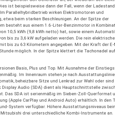
ies ist beispielsweise dann der Fall, wenn der Ladestand
 Im Parallelhybridbetrieb wirken Elektromotoren und
, etwa beim starken Beschleunigen. An der Spitze der
tem besteht aus einem 1.6-Liter-Benzinmotor in Kombina
von 10,5 kWh (9,8 kWh netto) hat, sowie einem Automatik
von bis zu 3,6 kW aufgeladen werden. Die rein elektrisch
 mit bis zu 63 Kilometern angegeben. Mit der Kraft der E
tunde möglich. In der Spitze klettert die Tachonadel a
sionen Basis, Plus und Top. Mit Ausnahme der Einstiegsv
mäßig. Im Innenraum stehen je nach Ausstattungslinie 
matik, beheizbare Sitze und Lenkrad zur Wahl oder sind
 Display Audio (SDA) dient als Hauptschnittstelle zwis
. Das SDA ist serienmäßig im Sieben-Zoll-Querformat u
g (Apple CarPlay und Android Auto) erhältlich. In den 
und-System verfügbar. Höhere Ausstattungsniveaus bein
 Mitsubishi drei unterschiedliche Kombi-Instrumente an.