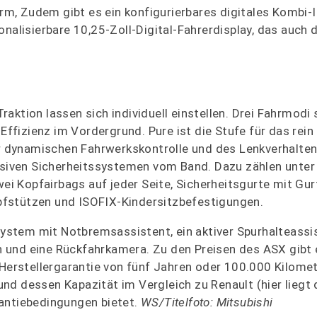
hirm, Zudem gibt es ein konfigurierbares digitales Kombi
nalisierbare 10,25-Zoll-Digital-Fahrerdisplay, das auch d
aktion lassen sich individuell einstellen. Drei Fahrmodi 
fizienz im Vordergrund. Pure ist die Stufe für das rein 
er dynamischen Fahrwerkskontrolle und des Lenkverhalten
assiven Sicherheitssystemen vom Band. Dazu zählen unte
wei Kopfairbags auf jeder Seite, Sicherheitsgurte mit Gur
pfstützen und ISOFIX-Kindersitzbefestigungen.
stem mit Notbremsassistent, ein aktiver Spurhalteassis
 und eine Rückfahrkamera. Zu den Preisen des ASX gibt 
r Herstellergarantie von fünf Jahren oder 100.000 Kilome
d dessen Kapazität im Vergleich zu Renault (hier liegt 
rantiebedingungen bietet.
WS/Titelfoto: Mitsubishi