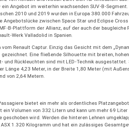
019 ein Angebot im weiterhin wachsenden SUV-B-Segment.
wischen 2010 und 2019 wurden in Europa 380.000 Fahrze
ie Angebotslücke zwischen Space Star und Eclipse Cross 
MF-B-Plattform der Allianz, auf der auch der baugleiche 
ault-Werk Valladolid in Spanien.
 vom Renault Captur. Einzig das Gesicht mit dem „Dynam
gezeichnet. Eine fließende Silhouette mit breiten, hohen
nt- und Rückleuchten sind mit LED-Technik ausgestattet.
r Länge 4,23 Meter, in der Breite 1,80 Meter (mit Außen
and von 2,64 Metern.
assagiere bietet ein mehr als ordentliches Platzangebot.
t ein Volumen von 332 Litern und kann um mehr 69 Liter
e geschoben wird. Werden die hinteren Lehnen umgeklap
er ASX 1.320 Kilogramm und hat ein zulässiges Gesamtge