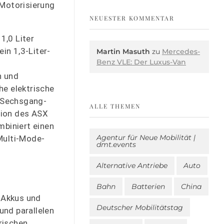
 Motorisierung
NEUESTER KOMMENTAR
1,0 Liter
in 1,3-Liter-
Martin Masuth
zu
Mercedes-
Benz VLE: Der Luxus-Van
n und
he elektrische
n Sechsgang-
ALLE THEMEN
tion des ASX
mbiniert einen
Agentur für Neue Mobilität |
Multi-Mode-
dmt.events
Alternative Antriebe
Auto
Bahn
Batterien
China
s Akkus und
Deutscher Mobilitätstag
und parallelen
rischen