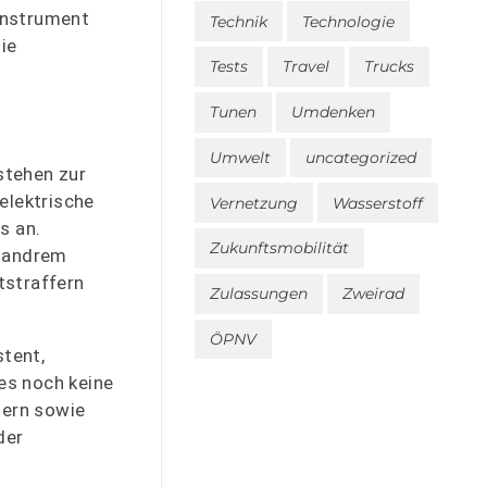
-Instrument
Technik
Technologie
ie
Tests
Travel
Trucks
Tunen
Umdenken
Umwelt
uncategorized
stehen zur
elektrische
Vernetzung
Wasserstoff
s an.
Zukunftsmobilität
r andrem
tstraffern
Zulassungen
Zweirad
ÖPNV
tent,
es noch keine
tern sowie
der