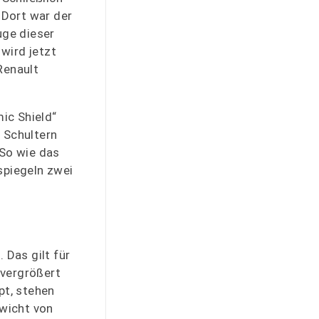
 Dort war der
uge dieser
wird jetzt
Renault
ic Shield“
 Schultern
 So wie das
spiegeln zwei
 Das gilt für
 vergrößert
pt, stehen
wicht von