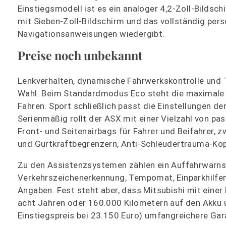
Einstiegsmodell ist es ein analoger 4,2-Zoll-Bildsc
mit Sieben-Zoll-Bildschirm und das vollständig perso
Navigationsanweisungen wiedergibt.
Preise noch unbekannt
Lenkverhalten, dynamische Fahrwerkskontrolle und Tr
Wahl. Beim Standardmodus Eco steht die maximale Ef
Fahren. Sport schließlich passt die Einstellungen d
Serienmäßig rollt der ASX mit einer Vielzahl von p
Front- und Seitenairbags für Fahrer und Beifahrer, z
und Gurtkraftbegrenzern, Anti-Schleudertrauma-Ko
Zu den Assistenzsystemen zählen ein Auffahrwarnsy
Verkehrszeichenerkennung, Tempomat, Einparkhilfen
Angaben. Fest steht aber, dass Mitsubishi mit eine
acht Jahren oder 160.000 Kilometern auf den Akku un
Einstiegspreis bei 23.150 Euro) umfangreichere Ga