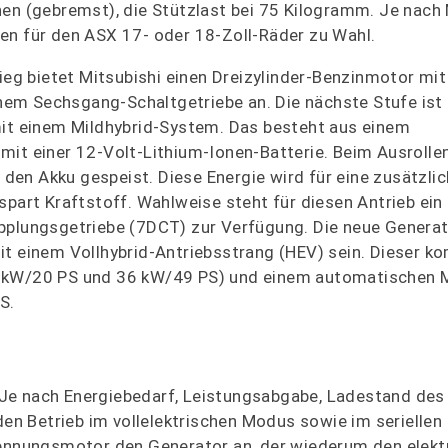
nen (gebremst), die Stützlast bei 75 Kilogramm. Je nach
en für den ASX 17- oder 18-Zoll-Räder zu Wahl.
ieg bietet Mitsubishi einen Dreizylinder-Benzinmotor mit 
m Sechsgang-Schaltgetriebe an. Die nächste Stufe ist e
mit einem Mildhybrid-System. Das besteht aus einem
mit einer 12-Volt-Lithium-Ionen-Batterie. Beim Ausrolle
en Akku gespeist. Diese Energie wird für eine zusätzlic
art Kraftstoff. Wahlweise steht für diesen Antrieb ei
upplungsgetriebe (7DCT) zur Verfügung. Die neue Genera
t einem Vollhybrid-Antriebsstrang (HEV) sein. Dieser ko
5 kW/20 PS und 36 kW/49 PS) und einem automatischen 
S.
h. Je nach Energiebedarf, Leistungsabgabe, Ladestand de
 Betrieb im vollelektrischen Modus sowie im seriellen 
rennungsmotor den Generator an, der wiederum den elekt