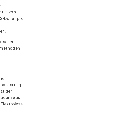
er
ät – von
S-Dollar pro
en.
fossilen
semethoden
ünen
onisierung
ät der
 zudem aus
 Elektrolyse