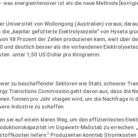
as energieintensiver ist als die neue Methode [korrigie
r Universität von Wollongong (Australien) voraus; dara
ie „kapillär gefütterte Elektrolysezelle“ von Hysata gr
von 98 Prozent der Zellen produzieren kann, weit über de
 und deutlich besser als die vorhandenen Elektrolysete
ten unter 1,50 US-Dollar pro Kilogramm.
hwer zu beschaffender Sektoren wie Stahl, schwerer Tra
rgy Transitions Commission geht davon aus, dass die N
nen Tonnen pro Jahr steigen wird, um die Nachfrage in 
were Industrie zu schaffen.
n sei auf einem klaren Weg, um den effizientesten Elekt
oduktionskapazität im Gigawatt-Maßstab zu erreichen: 
rstoffkosten liefern.“ Produzenten könnteb Stromkosten 