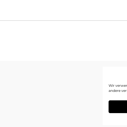
I
Wir verwen
andere ver
D
C