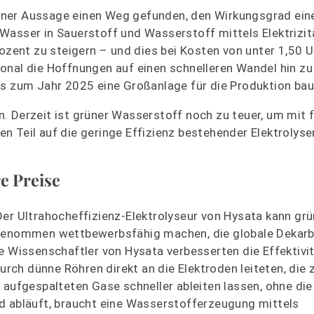
ener Aussage einen Weg gefunden, den Wirkungsgrad ein
Wasser in Sauerstoff und Wasserstoff mittels Elektrizit
rozent zu steigern – und dies bei Kosten von unter 1,50 U
onal die Hoffnungen auf einen schnelleren Wandel hin zu
is zum Jahr 2025 eine Großanlage für die Produktion bau
. Derzeit ist grüner Wasserstoff noch zu teuer, um mit 
n Teil auf die geringe Effizienz bestehender Elektroly
e Preise
Der Ultrahocheffizienz-Elektrolyseur von Hysata kann gr
angenommen wettbewerbsfähig machen, die globale Dekarb
e Wissenschaftler von Hysata verbesserten die Effektivit
ch dünne Röhren direkt an die Elektroden leiteten, die
 aufgespalteten Gase schneller ableiten lassen, ohne die
d abläuft, braucht eine Wasserstofferzeugung mittels