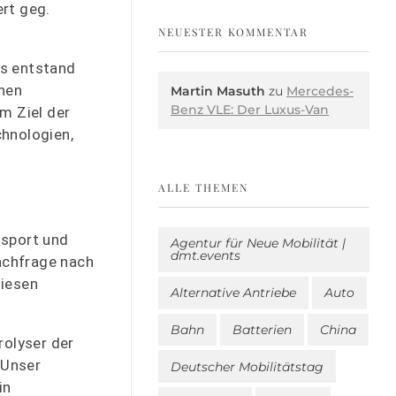
rt geg.
NEUESTER KOMMENTAR
us entstand
ünen
Martin Masuth
zu
Mercedes-
Benz VLE: Der Luxus-Van
m Ziel der
chnologien,
ALLE THEMEN
nsport und
Agentur für Neue Mobilität |
dmt.events
achfrage nach
diesen
Alternative Antriebe
Auto
Bahn
Batterien
China
rolyser der
„Unser
Deutscher Mobilitätstag
in