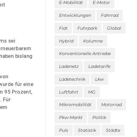
E-Mobilität
E-Motor
eit
Entwicklungen
Fahrrad
Fiat
Fuhrpark
Global
ems sei
Hybrid
Kolumne
 erneuerbarem
Konventionelle Antriebe
haben bislang
Ladenetz
Ladetarife
 von
Ladetechnik
Lkw
urde für eine
on 95 Prozent,
Luftfahrt
MG
. Für
Mikromobilität
Motorrad
nem
Pkw-Markt
Politik
Puls
Statistik
Städte