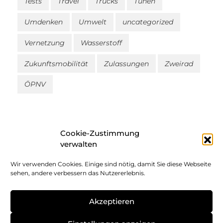
Tests
Travel
Trucks
Tunen
Umdenken
Umwelt
uncategorized
Vernetzung
Wasserstoff
Zukunftsmobilität
Zulassungen
Zweirad
ÖPNV
Cookie-Zustimmung
verwalten
Wir verwenden Cookies. Einige sind nötig, damit Sie diese Webseite
Impressum
sehen, andere verbessern das Nutzererlebnis.
Datenschutz
Akzeptieren
Cookie-Richtlinie