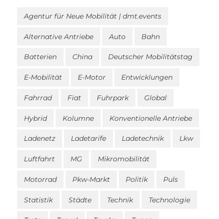
Agentur für Neue Mobilität | dmt.events
Alternative Antriebe
Auto
Bahn
Batterien
China
Deutscher Mobilitätstag
E-Mobilität
E-Motor
Entwicklungen
Fahrrad
Fiat
Fuhrpark
Global
Hybrid
Kolumne
Konventionelle Antriebe
Ladenetz
Ladetarife
Ladetechnik
Lkw
Luftfahrt
MG
Mikromobilität
Motorrad
Pkw-Markt
Politik
Puls
Statistik
Städte
Technik
Technologie