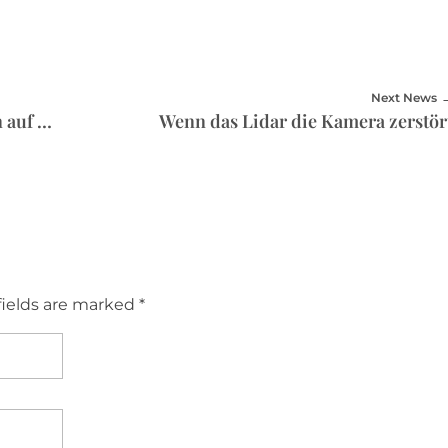
Next News
Lucid Air Sapphire: In zwei Sekunden auf 100
Wenn das Lidar die Kamera zerstör
fields are marked *