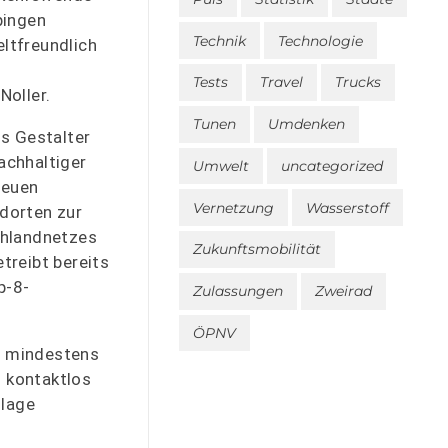
pingen
Technik
Technologie
ltfreundlich
Tests
Travel
Trucks
Noller.
Tunen
Umdenken
ls Gestalter
achhaltiger
Umwelt
uncategorized
neuen
Vernetzung
Wasserstoff
dorten zur
chlandnetzes
Zukunftsmobilität
treibt bereits
p-8-
Zulassungen
Zweirad
ÖPNV
n mindestens
n kontaktlos
nlage