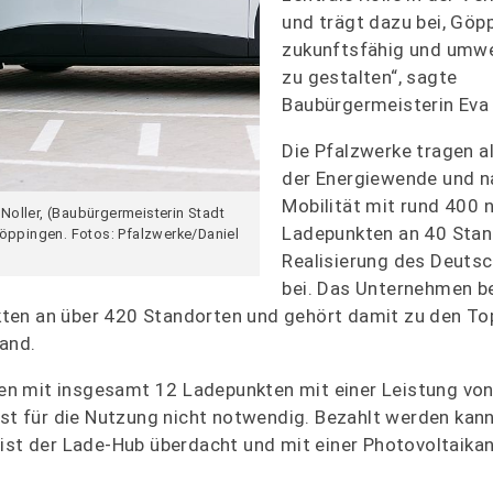
und trägt dazu bei, Göp
zukunftsfähig und umwe
zu gestalten“, sagte
Baubürgermeisterin Eva 
Die Pfalzwerke tragen a
der Energiewende und n
Mobilität mit rund 400 
 Noller, (Baubürgermeisterin Stadt
Ladepunkten an 40 Stan
öppingen. Fotos: Pfalzwerke/Daniel
Realisierung des Deuts
bei. Das Unternehmen be
ten an über 420 Standorten und gehört damit zu den To
land.
en mit insgesamt 12 Ladepunkten mit einer Leistung vo
ist für die Nutzung nicht notwendig. Bezahlt werden kan
 ist der Lade-Hub überdacht und mit einer Photovoltaika