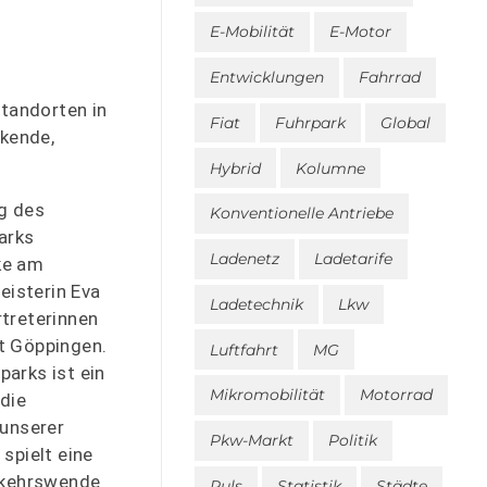
E-Mobilität
E-Motor
Entwicklungen
Fahrrad
tandorten in
Fiat
Fuhrpark
Global
ckende,
Hybrid
Kolumne
ng des
Konventionelle Antriebe
arks
Ladenetz
Ladetarife
ke am
isterin Eva
Ladetechnik
Lkw
rtreterinnen
t Göppingen.
Luftfahrt
MG
parks ist ein
Mikromobilität
Motorrad
 die
 unserer
Pkw-Markt
Politik
 spielt eine
erkehrswende
Puls
Statistik
Städte