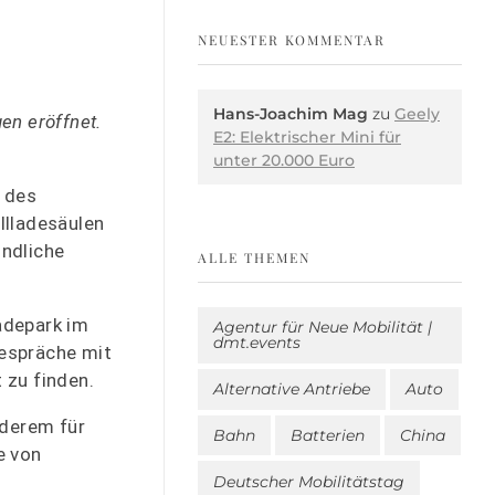
NEUESTER KOMMENTAR
Hans-Joachim Mag
zu
Geely
en eröffnet.
E2: Elektrischer Mini für
unter 20.000 Euro
 des
llladesäulen
undliche
ALLE THEMEN
adepark im
Agentur für Neue Mobilität |
dmt.events
Gespräche mit
 zu finden.
Alternative Antriebe
Auto
nderem für
Bahn
Batterien
China
e von
Deutscher Mobilitätstag