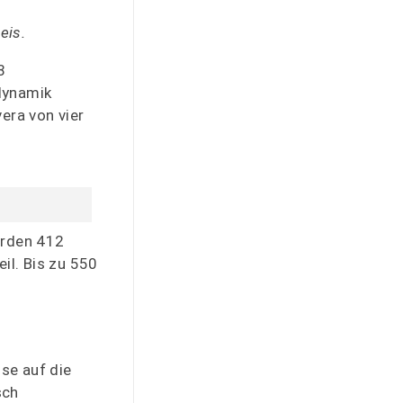
eis.
8
odynamik
era von vier
erden 412
il. Bis zu 550
sse auf die
sch