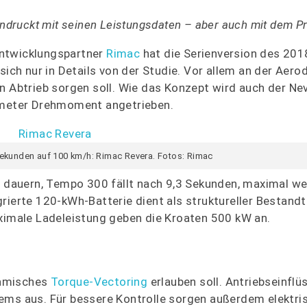
indruckt mit seinen Leistungsdaten – aber auch mit dem Pr
Entwicklungspartner
Rimac
hat die Serienversion des 201
sich nur in Details von der Studie. Vor allem an der Aer
n Abtrieb sorgen soll. Wie das Konzept wird auch der Nev
meter Drehmoment angetrieben.
2 Sekunden auf 100 km/h: Rimac Revera. Fotos: Rimac
en dauern, Tempo 300 fällt nach 9,3 Sekunden, maximal w
rierte 120-kWh-Batterie dient als struktureller Bestandte
aximale Ladeleistung geben die Kroaten 500 kW an.
namisches
Torque-Vectoring
erlauben soll. Antriebseinflü
ems aus. Für bessere Kontrolle sorgen außerdem elektri