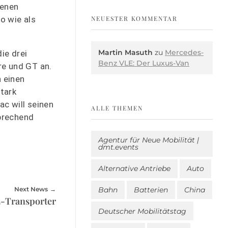
denen
NEUESTER KOMMENTAR
o wie als
Martin Masuth
zu
Mercedes-
ie drei
Benz VLE: Der Luxus-Van
re und GT an.
 einen
tark
ac will seinen
ALLE THEMEN
sprechend
Agentur für Neue Mobilität |
dmt.events
Alternative Antriebe
Auto
Bahn
Batterien
China
Next News
 E-Transporter
Deutscher Mobilitätstag