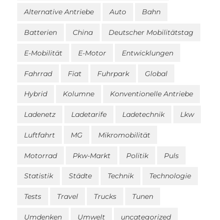
Alternative Antriebe
Auto
Bahn
Batterien
China
Deutscher Mobilitätstag
E-Mobilität
E-Motor
Entwicklungen
Fahrrad
Fiat
Fuhrpark
Global
Hybrid
Kolumne
Konventionelle Antriebe
Ladenetz
Ladetarife
Ladetechnik
Lkw
Luftfahrt
MG
Mikromobilität
Motorrad
Pkw-Markt
Politik
Puls
Statistik
Städte
Technik
Technologie
Tests
Travel
Trucks
Tunen
Umdenken
Umwelt
uncategorized