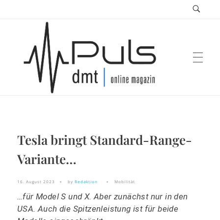
Puls Magazin
Tesla bringt Standard-Range-
Zukunft der Mobilität
Variante…
16. August 2023
by
Redaktion
Mobilität
…für Model S und X. Aber zunächst nur in den
USA. Auch die Spitzenleistung ist für beide