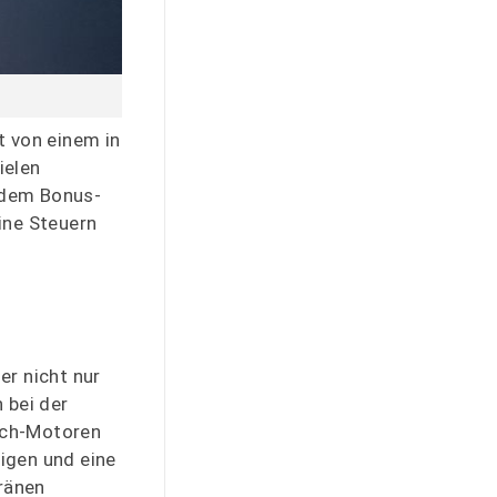
t von einem in
ielen
ndem Bonus-
ine Steuern
er nicht nur
 bei der
osch-Motoren
igen und eine
ränen