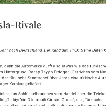
sla-Rivale
Jahr nach Deutschland. Der Kandidat: T10X. Seine Daten 
rn, denn die Automarke dürfte so etwas wie das türkisc
im Hintergrund: Recep Tayyip Erdogan. Getrieben vom Na
der türkische Staatschef über Jahre eine türkische Au
ger Karakas geliefert.
wichte aus Schlüsselbranchen vom Handel über die Tele
 „Türkiye’nin Otomobili Girişim Grubu“, die „Türkischen
eser soll sein Heimatland endlich die eigene Fahne auf d