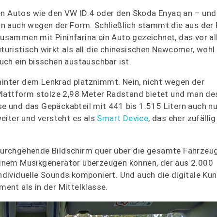
en Autos wie den VW ID.4 oder den Skoda Enyaq an – und
n auch wegen der Form. Schließlich stammt die aus der
usammen mit Pininfarina ein Auto gezeichnet, das vor a
uturistisch wirkt als all die chinesischen Newcomer, wohl
auch ein bisschen austauschbar ist.
 hinter dem Lenkrad platznimmt. Nein, nicht wegen der
Plattform stolze 2,98 Meter Radstand bietet und man de
ese und das Gepäckabteil mit 441 bis 1.515 Litern auch nu
eiter und versteht es als
Smart Device
, das eher zufälli
 durchgehende Bildschirm quer über die gesamte Fahrzeug
t einem Musikgenerator überzeugen können, der aus 2.000
 individuelle Sounds komponiert. Und auch die digitale Ku
nt als in der Mittelklasse.