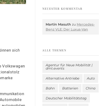
NEUESTER KOMMENTAR
Martin Masuth
zu
Mercedes-
Benz VLE: Der Luxus-Van
können sich
ALLE THEMEN
Agentur für Neue Mobilität |
he Volkswagen
dmt.events
tionalstolz
tomarke
Alternative Antriebe
Auto
Bahn
Batterien
China
kommunikation
Deutscher Mobilitätstag
 Automobile
er automobilen