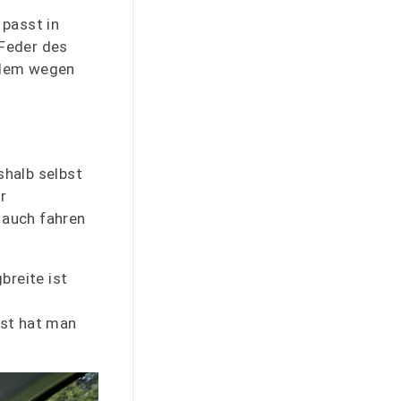
 passt in
 Feder des
llem wegen
shalb selbst
r
g auch fahren
breite ist
nst hat man