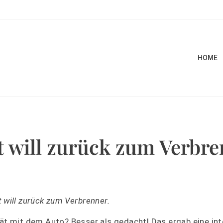
HOME
t will zurück zum Verbr
 will zurück zum Verbrenner.
tät mit dem Auto? Besser als gedacht! Das ergab eine int