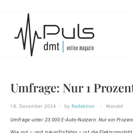
Puls Magazin
Zukunft der Mobilität
Umfrage: Nur 1 Prozen
18. Dezember 2024
by
Redaktion
Wandel
Umfrage unter 23.000 E-Auto-Nutzern: Nur ein Prozent
Wie gut – und zukunftsfähig – ist die Elektromobili