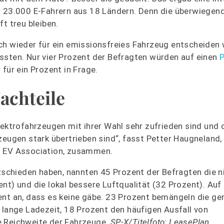
 23.000 E-Fahrern aus 18 Ländern. Denn die überwiegen
t treu bleiben.
ch wieder für ein emissionsfreies Fahrzeug entscheiden
ssten. Nur vier Prozent der Befragten würden auf einen
P
für ein Prozent in Frage.
achteile
lektrofahrzeugen mit ihrer Wahl sehr zufrieden sind und 
zeugen stark übertrieben sind“, fasst Petter Haugneland,
n EV Association, zusammen.
ntschieden haben, nannten 45 Prozent der Befragten die n
nt) und die lokal bessere Luftqualität (32 Prozent). Auf
ent an, dass es keine gäbe. 23 Prozent bemängeln die ge
 lange Ladezeit, 18 Prozent den häufigen Ausfall von
e Reichweite der Fahrzeuge.
SP-X/Titelfoto: LeasePlan