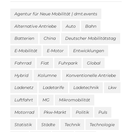
Agentur für Neue Mobilität | dmt.events
Alternative Antriebe
Auto
Bahn
Batterien
China
Deutscher Mobilitätstag
E-Mobilität
E-Motor
Entwicklungen
Fahrrad
Fiat
Fuhrpark
Global
Hybrid
Kolumne
Konventionelle Antriebe
Ladenetz
Ladetarife
Ladetechnik
Lkw
Luftfahrt
MG
Mikromobilität
Motorrad
Pkw-Markt
Politik
Puls
Statistik
Städte
Technik
Technologie