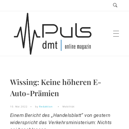
Puls Magazin
Wissing: Keine höheren E-
Zukunft der Mobilität
Auto-Prämien
10. Mai 2022
by
Redaktion
Mobilität
Einem Bericht des „Handelsblatt“ von gestern
widerspricht das Verkehrsministerium: Nichts