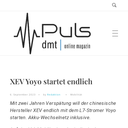
Puls Magazin
XEV Yoyo startet endlich
Zukunft der Mobilität
6. September 2023
by
Redaktion
Mobilität
Mit zwei Jahren Verspätung will der chinesische
Hersteller XEV endlich mit dem L7-Stromer Yoyo
starten. Akku-Wechselnetz inklusive.