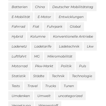
Batterien
China
Deutscher Mobilitätstag
E-Mobilität
E-Motor
Entwicklungen
Fahrrad
Fiat
Fuhrpark
Global
Hybrid
Kolumne
Konventionelle Antriebe
Ladenetz
Ladetarife
Ladetechnik
Lkw
Luftfahrt
MG
Mikromobilität
Motorrad
Pkw-Markt
Politik
Puls
Statistik
Städte
Technik
Technologie
Tests
Travel
Trucks
Tunen
Umdenken
Umwelt
uncategorized
Vernetzung
Wasserstoff