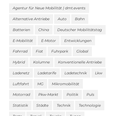
Agentur für Neue Mobilität | dmt.events
Alternative Antriebe
Auto
Bahn
Batterien
China
Deutscher Mobilitätstag
E-Mobilität
E-Motor
Entwicklungen
Fahrrad
Fiat
Fuhrpark
Global
Hybrid
Kolumne
Konventionelle Antriebe
Ladenetz
Ladetarife
Ladetechnik
Lkw
Luftfahrt
MG
Mikromobilität
Motorrad
Pkw-Markt
Politik
Puls
Statistik
Städte
Technik
Technologie