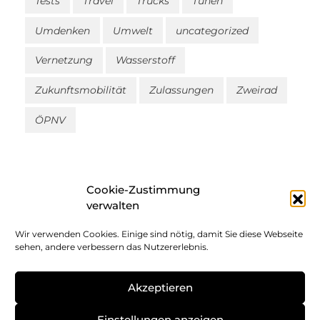
Tests
Travel
Trucks
Tunen
Umdenken
Umwelt
uncategorized
Vernetzung
Wasserstoff
Zukunftsmobilität
Zulassungen
Zweirad
ÖPNV
Cookie-Zustimmung
verwalten
Wir verwenden Cookies. Einige sind nötig, damit Sie diese Webseite
Impressum
sehen, andere verbessern das Nutzererlebnis.
Datenschutz
Akzeptieren
Cookie-Richtlinie
Einstellungen anzeigen