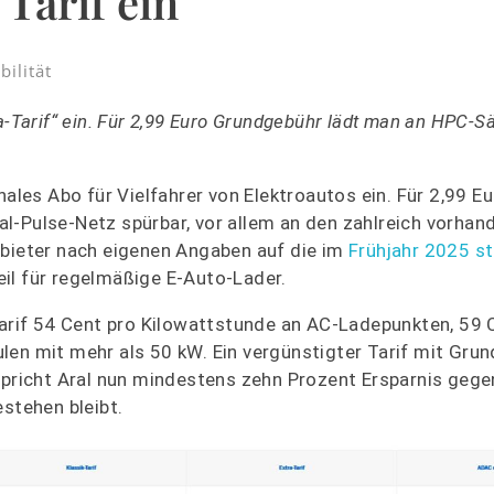
 Tarif ein
bilität
a-Tarif“ ein. Für 2,99 Euro Grundgebühr lädt man an HPC-Sä
nales Abo für Vielfahrer von Elektroautos ein. Für 2,99 E
l-Pulse-Netz spürbar, vor allem an den zahlreich vorhan
nbieter nach eigenen Angaben auf die im
Frühjahr 2025 s
il für regelmäßige E-Auto-Lader.
-Tarif 54 Cent pro Kilowattstunde an AC-Ladepunkten, 59 
len mit mehr als 50 kW. Ein vergünstigter Tarif mit Gru
rspricht Aral nun mindestens zehn Prozent Ersparnis geg
estehen bleibt.