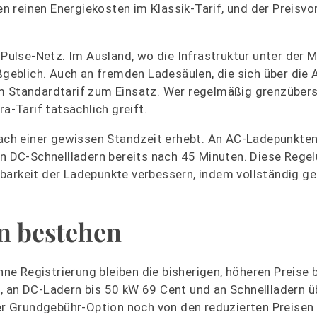
 reinen Energiekosten im Klassik-Tarif, und der Preisvo
-Pulse-Netz. Im Ausland, wo die Infrastruktur unter der 
aßgeblich. Auch an fremden Ladesäulen, die sich über die 
im Standardtarif zum Einsatz. Wer regelmäßig grenzüber
a-Tarif tatsächlich greift.
 nach einer gewissen Standzeit erhebt. An AC-Ladepunkte
an DC-Schnellladern bereits nach 45 Minuten. Diese Regel
barkeit der Ladepunkte verbessern, indem vollständig g
n bestehen
e Registrierung bleiben die bisherigen, höheren Preise 
, an DC-Ladern bis 50 kW 69 Cent und an Schnellladern 
der Grundgebühr-Option noch von den reduzierten Preisen