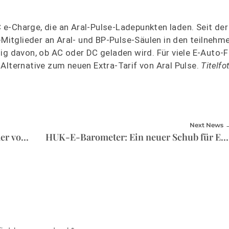
e-Charge, die an Aral-Pulse-Ladepunkten laden. Seit de
itglieder an Aral- und BP-Pulse-Säulen in den teilneh
ig davon, ob AC oder DC geladen wird. Für viele E-Auto-F
Alternative zum neuen Extra-Tarif von Aral Pulse.
Titelfo
Next News
Autonomes Fahren: Deutsche Hersteller vorn – noch
HUK-E-Barometer: Ein neuer Schub für E-Autos