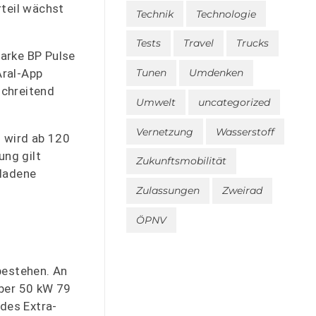
rteil wächst
Technik
Technologie
Tests
Travel
Trucks
Marke BP Pulse
Aral-App
Tunen
Umdenken
schreitend
Umwelt
uncategorized
Vernetzung
Wasserstoff
n wird ab 120
ung gilt
Zukunftsmobilität
eladene
Zulassungen
Zweirad
ÖPNV
bestehen. An
über 50 kW 79
 des Extra-