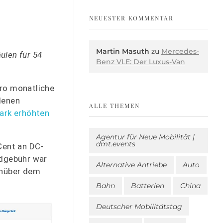
NEUESTER KOMMENTAR
Martin Masuth
zu
Mercedes-
ulen für 54
Benz VLE: Der Luxus-Van
uro monatliche
denen
ALLE THEMEN
tark erhöhten
Agentur für Neue Mobilität |
dmt.events
Cent an DC-
ndgebühr war
Alternative Antriebe
Auto
enüber dem
Bahn
Batterien
China
Deutscher Mobilitätstag