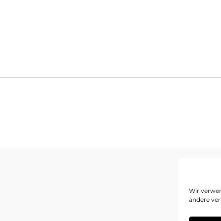
I
Wir verwen
andere ver
D