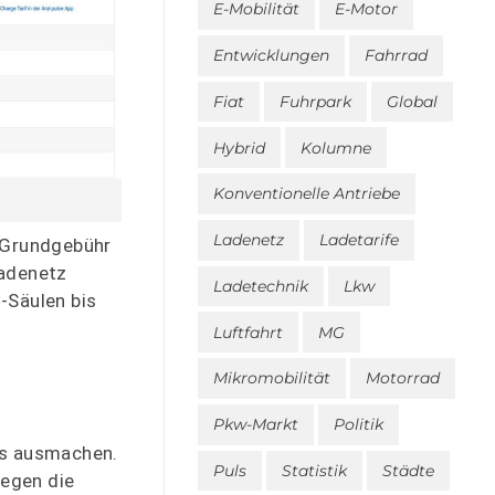
E-Mobilität
E-Motor
Entwicklungen
Fahrrad
Fiat
Fuhrpark
Global
Hybrid
Kolumne
Konventionelle Antriebe
Ladenetz
Ladetarife
e Grundgebühr
Ladenetz
Ladetechnik
Lkw
-Säulen bis
Luftfahrt
MG
Mikromobilität
Motorrad
Pkw-Markt
Politik
es ausmachen.
Puls
Statistik
Städte
iegen die