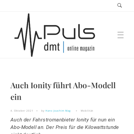
Puls Magazin
Auch Ionity führt Abo-Modell
Zukunft der Mobilität
ein
4. Oktober 2021
by
Hans-Joachim Mag
Mobilität
Auch der Fahrstromanbieter Ionity für nun ein
Abo-Modell an. Der Preis für die Kilowattstunde