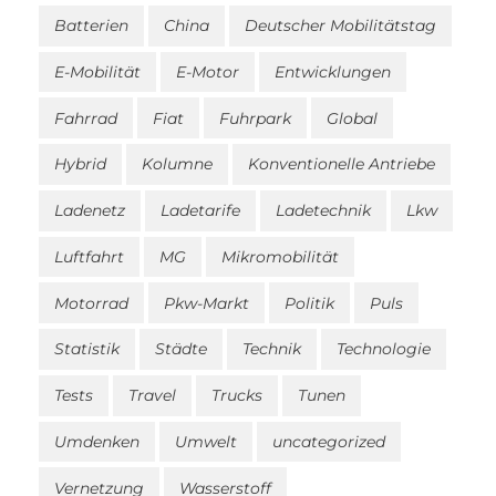
Batterien
China
Deutscher Mobilitätstag
E-Mobilität
E-Motor
Entwicklungen
Fahrrad
Fiat
Fuhrpark
Global
Hybrid
Kolumne
Konventionelle Antriebe
Ladenetz
Ladetarife
Ladetechnik
Lkw
Luftfahrt
MG
Mikromobilität
Motorrad
Pkw-Markt
Politik
Puls
Statistik
Städte
Technik
Technologie
Tests
Travel
Trucks
Tunen
Umdenken
Umwelt
uncategorized
Vernetzung
Wasserstoff