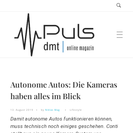
Puls Magazin
Autonome Autos: Die Kameras
Zukunft der Mobilität
haben alles im Blick
13. August 2019
by
Niklas Mag
Lifestyle
Damit autonome Autos funktionieren können,
muss technisch noch einiges geschehen. Conti