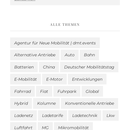
ALLE THEMEN
Agentur für Neue Mobilität | dmt.events
Alternative Antriebe
Auto
Bahn
Batterien
China
Deutscher Mobilitätstag
E-Mobilität
E-Motor
Entwicklungen
Fahrrad
Fiat
Fuhrpark
Global
Hybrid
Kolumne
Konventionelle Antriebe
Ladenetz
Ladetarife
Ladetechnik
Lkw
Luftfahrt
MG
Mikromobilität