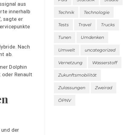
ssignal aus
te innerhalb
Technik
Technologie
, sagte er
Tests
Travel
Trucks
Servicepunkte
Tunen
Umdenken
Hybride. Nach
Umwelt
uncategorized
t ab.
Vernetzung
Wasserstoff
mer Dolphin
 oder Renault
Zukunftsmobilität
Zulassungen
Zweirad
en
ÖPNV
 und der