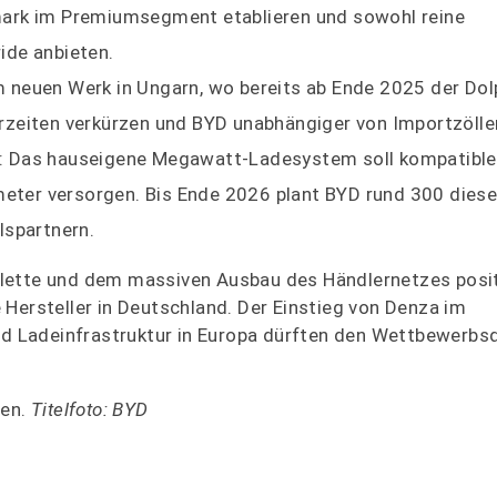
mark im Premiumsegment etablieren und sowohl reine
ide anbieten.
 neuen Werk in Ungarn, wo bereits ab Ende 2025 der Dol
eferzeiten verkürzen und BYD unabhängiger von Importzöll
: Das hauseigene Megawatt-Ladesystem soll kompatible
ometer versorgen. Bis Ende 2026 plant BYD rund 300 diese
lspartnern.
lette und dem massiven Ausbau des Händlernetzes posit
Hersteller in Deutschland. Der Einstieg von Denza im
 Ladeinfrastruktur in Europa dürften den Wettbewerbsd
en.
Titelfoto: BYD