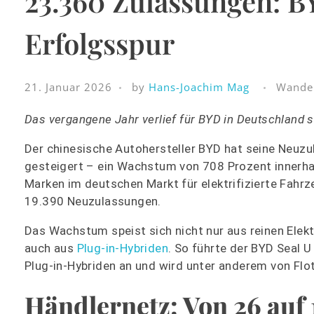
23.360 Zulassungen: BY
Erfolgsspur
21. Januar 2026
by
Hans-Joachim Mag
Wande
Das vergangene Jahr verlief für BYD in Deutschland s
Der chinesische Autohersteller BYD hat seine Neuz
gesteigert – ein Wachstum von 708 Prozent innerh
Marken im deutschen Markt für elektrifizierte Fahr
19.390 Neuzulassungen.
Das Wachstum speist sich nicht nur aus reinen Elek
auch aus
Plug‑in‑Hybriden
. So führte der BYD Seal 
Plug‑in‑Hybriden an und wird unter anderem von Flot
Händlernetz: Von 26 auf 