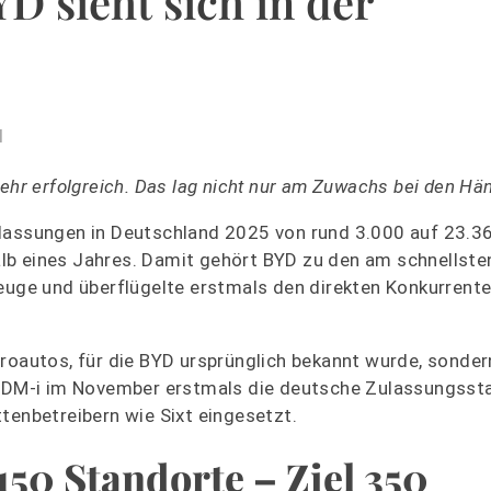
D sieht sich in der
l
ehr erfolgreich. Das lag nicht nur am Zuwachs bei den Hän
ulassungen in Deutschland 2025 von rund 3.000 auf 23.3
alb eines Jahres. Damit gehört BYD zu den am schnellst
zeuge und überflügelte erstmals den direkten Konkurrente
troautos, für die BYD ursprünglich bekannt wurde, sond
U DM‑i im November erstmals die deutsche Zulassungsstat
tenbetreibern wie Sixt eingesetzt.
150 Standorte – Ziel 350