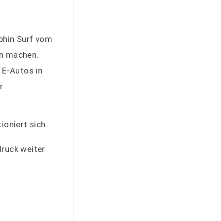
phin Surf vom
en machen.
 E‑Autos in
r
ioniert sich
ruck weiter