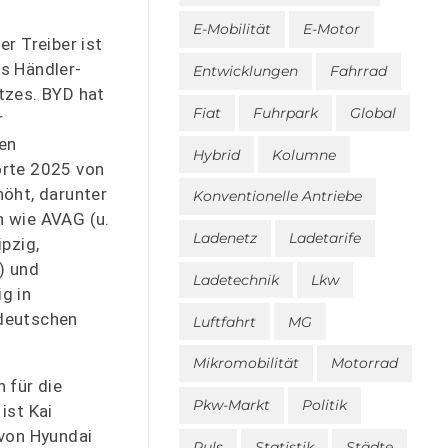
E-Mobilität
E-Motor
er Treiber ist
s Händler-
Entwicklungen
Fahrrad
tzes. BYD hat
Fiat
Fuhrpark
Global
r
en
Hybrid
Kolumne
orte 2025 von
höht, darunter
Konventionelle Antriebe
 wie AVAG (u.
Ladenetz
Ladetarife
ipzig,
) und
Ladetechnik
Lkw
g in
deutschen
Luftfahrt
MG
Mikromobilität
Motorrad
 für die
Pkw-Markt
Politik
ist Kai
 von Hyundai
Puls
Statistik
Städte