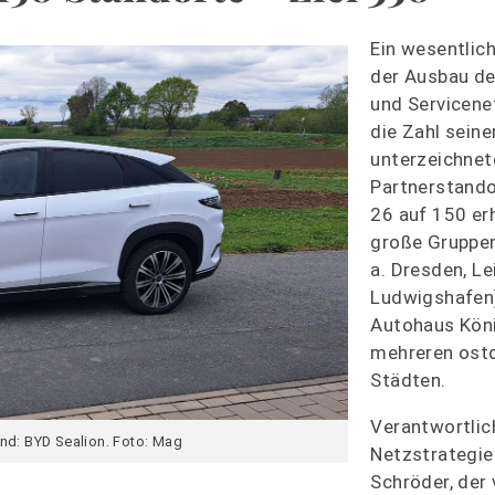
Ein wesentlich
der Ausbau de
und Servicene
die Zahl seine
unterzeichnet
Partnerstand
26 auf 150 er
große Gruppen
a. Dresden, Le
Ludwigshafen
Autohaus Köni
mehreren ost
Städten.
Verantwortlich
and: BYD Sealion. Foto: Mag
Netzstrategie 
Schröder, der