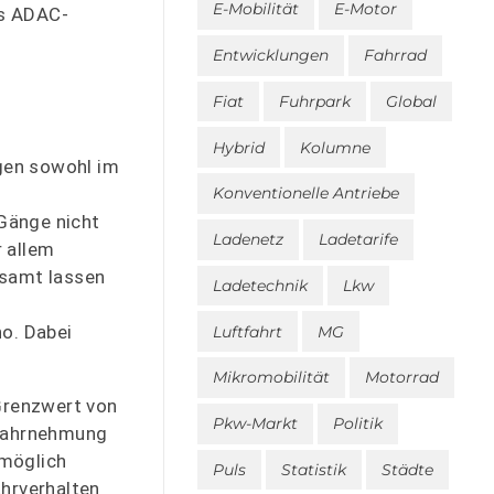
E-Mobilität
E-Motor
es ADAC-
Entwicklungen
Fahrrad
Fiat
Fuhrpark
Global
Hybrid
Kolumne
gen sowohl im
Konventionelle Antriebe
 Gänge nicht
Ladenetz
Ladetarife
r allem
esamt lassen
Ladetechnik
Lkw
no. Dabei
Luftfahrt
MG
Mikromobilität
Motorrad
Grenzwert von
Pkw-Markt
Politik
 Wahrnehmung
 möglich
Puls
Statistik
Städte
ahrverhalten