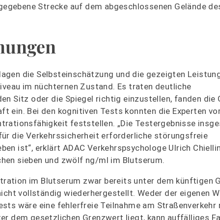
rgegebene Strecke auf dem abgeschlossenen Gelände d
inungen
agen die Selbsteinschätzung und die gezeigten Leistun
Niveau im nüchternen Zustand. Es traten deutliche
n Sitz oder die Spiegel richtig einzustellen, fanden die
aft ein. Bei den kognitiven Tests konnten die Experten vo
rationsfähigkeit feststellen. „Die Testergebnisse insg
 für die Verkehrssicherheit erforderliche störungsfreie
en ist“, erklärt ADAC Verkehrspsychologe Ulrich Chielli
hen sieben und zwölf ng/ml im Blutserum.
ration im Blutserum zwar bereits unter dem künftigen 
 nicht vollständig wiederhergestellt. Weder der eigenen
ests wäre eine fehlerfreie Teilnahme am Straßenverkehr
er dem gesetzlichen Grenzwert liegt, kann auffälliges F