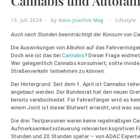
Cannabis und Autofahr
15. Juli 2024
by
Hans-Joachim Mag
Lifestyle
Auch nach Stunden beeinträchtigt der Konsum von Cann
Die Auswirkungen von Alkohol auf das Fahrvermögen s
Doch wie ist das bei
Cannabis
? Dieser Frage widmet
Wer gelegentlich Cannabis konsumiert, sollte mind
Straßenverkehr teilnehmen zu können.
Der Hintergrund: Seit dem 1. April ist Cannabis teil
angebaut werden. Der Bundesrat hat den neuen Gren
bereits verabschiedet. Für Fahranfänger wird es kei
einem Joint ist dieser Blutwert erreicht, und was sa
Die drei Testpersonen waren keine regelmäßigen Ca
Aufmerksamkeitssteuerung relevanten kognitiven F
Stunden und 20 Stunden später – von ADAC Experte