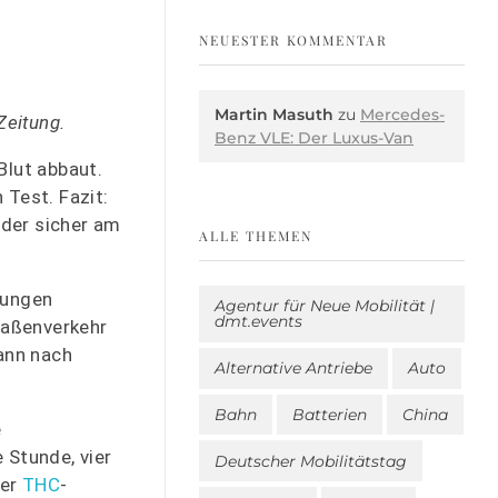
NEUESTER KOMMENTAR
Martin Masuth
zu
Mercedes-
Zeitung.
Benz VLE: Der Luxus-Van
Blut abbaut.
 Test. Fazit:
eder sicher am
ALLE THEMEN
igungen
Agentur für Neue Mobilität |
dmt.events
raßenverkehr
wann nach
Alternative Antriebe
Auto
Bahn
Batterien
China
e
Stunde, vier
Deutscher Mobilitätstag
der
THC
-