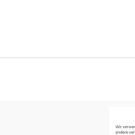
I
Wir verwen
andere ver
D