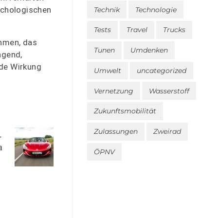
ychologischen
Technik
Technologie
Tests
Travel
Trucks
hmen, das
Tunen
Umdenken
ngend,
de Wirkung
Umwelt
uncategorized
Vernetzung
Wasserstoff
Zukunftsmobilität
Zulassungen
Zweirad
n
ÖPNV