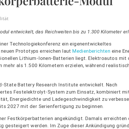
tkörperbatterie-Modul
ität
odul entwickelt, das Reichweiten bis zu 1.300 Kilometer erl
einer Technologiekonferenz ein eigenentwickeltes
s neuen Prototyps erreichen laut
Medienberichten
eine En
ionellen Lithium-Ionen-Batterien liegt. Elektroautos mit 
n mehr als 1.500 Kilometern erzielen, während realistis
-State Battery Research Institute entwickelt. Nach
rtes Festelektrolyt-System zum Einsatz, kombiniert mi
tät, Energiedichte und Ladegeschwindigkeit zu verbesse
eits 2027 mit der Serienfertigung zu beginnen.
ner Festkörperbatterien angekündigt. Damals erreichten 
kg gesteigert werden. Im Zuge dieser Ankündigung grün