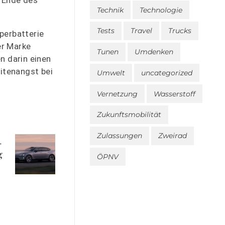
s Ende des
Technik
Technologie
Tests
Travel
Trucks
perbatterie
er Marke
Tunen
Umdenken
n darin einen
eitenangst bei
Umwelt
uncategorized
Vernetzung
Wasserstoff
Zukunftsmobilität
Zulassungen
Zweirad
g
ÖPNV