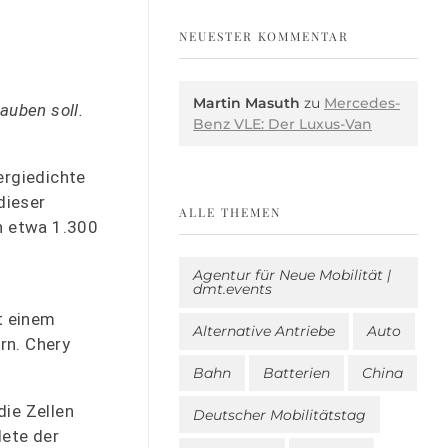
NEUESTER KOMMENTAR
Martin Masuth
zu
Mercedes-
auben soll.
Benz VLE: Der Luxus-Van
ergiedichte
dieser
ALLE THEMEN
ch etwa 1.300
Agentur für Neue Mobilität |
dmt.events
t einem
Alternative Antriebe
Auto
rn. Chery
Bahn
Batterien
China
die Zellen
Deutscher Mobilitätstag
dete der