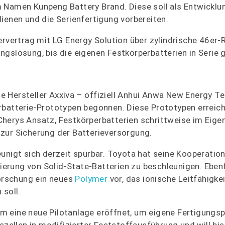
 Namen Kunpeng Battery Brand. Diese soll als Entwicklu
ienen und die Serienfertigung vorbereiten.
ervertrag mit LG Energy Solution über zylindrische 46er-
gslösung, bis die eigenen Festkörperbatterien in Serie 
 Hersteller Axxiva – offiziell Anhui Anwa New Energy T
rbatterie-Prototypen begonnen. Diese Prototypen erreich
Cherys Ansatz, Festkörperbatterien schrittweise im Eige
zur Sicherung der Batterieversorgung.
unigt sich derzeit spürbar. Toyota hat seine Kooperatio
rung von Solid-State-Batterien zu beschleunigen. Ebenf
forschung ein neues
Polymer
vor, das ionische Leitfähigke
 soll.
m eine neue Pilotanlage eröffnet, um eigene Fertigungs