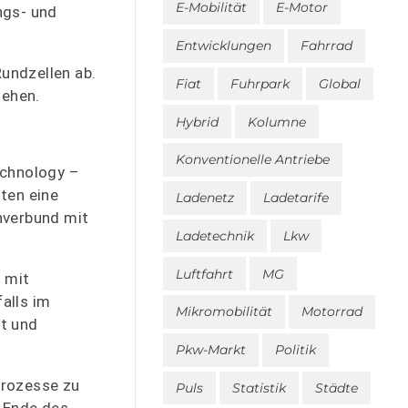
E-Mobilität
E-Motor
ngs- und
Entwicklungen
Fahrrad
Rundzellen ab.
Fiat
Fuhrpark
Global
gehen.
Hybrid
Kolumne
Konventionelle Antriebe
echnology –
ten eine
Ladenetz
Ladetarife
nverbund mit
Ladetechnik
Lkw
Luftfahrt
MG
n mit
alls im
Mikromobilität
Motorrad
it und
Pkw-Markt
Politik
prozesse zu
Puls
Statistik
Städte