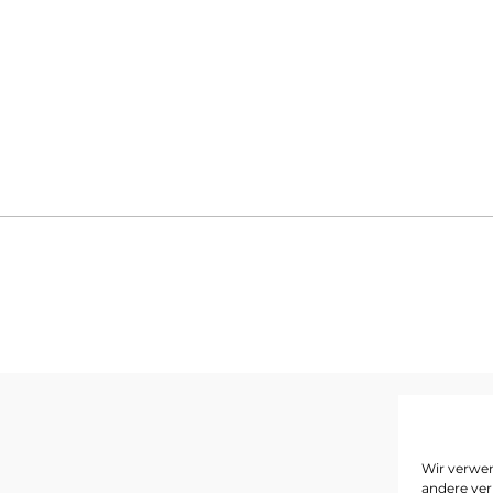
I
Wir verwen
andere ver