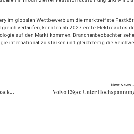
szellen in modifizierter Feststoffausführung und will bi
hery im globalen Wettbewerb um die marktreifste Festkör
folgreich verlaufen, könnten ab 2027 erste Elektroautos d
nologie auf den Markt kommen. Branchenbeobachter sehe
ie international zu stärken und gleichzeitig die Reichw
Next News
T&E-Analyse: PHEV sind eine Mogelpackung
Volvo ES90: Unter Hochspannun