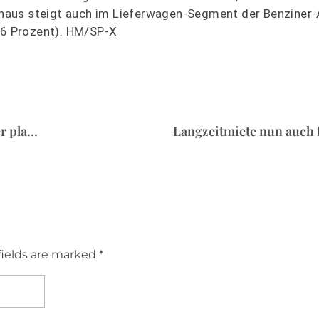
naus steigt auch im Lieferwagen-Segment der Benziner-A
3,6 Prozent). HM/SP-X
Elektroauto-Strategie: Was die deutschen Hersteller planen
Langzeitmiete nun auch 
fields are marked *