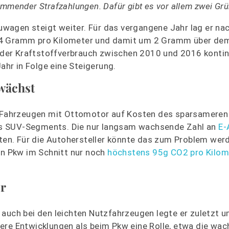
ommender Strafzahlungen. Dafür gibt es vor allem zwei Grü
wagen steigt weiter. Für das vergangene Jahr lag er na
0,4 Gramm pro Kilometer und damit um 2 Gramm über de
er Kraftstoffverbrauch zwischen 2010 und 2016 kontinu
hr in Folge eine Steigerung.
 wächst
n Fahrzeugen mit Ottomotor auf Kosten des sparsameren
s SUV-Segments. Die nur langsam wachsende Zahl an
E-
lten. Für die Autohersteller könnte das zum Problem wer
en Pkw im Schnitt nur noch
höchstens 95g CO2 pro Kilom
er
 auch bei den leichten Nutzfahrzeugen legte er zuletzt
dere Entwicklungen als beim Pkw eine Rolle, etwa die wa