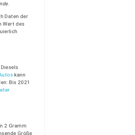
nde.
ch Daten der
m Wert des
ierlich
 Diesels
Autos
kann
den: Bis 2021
eter
 um 2 Gramm
chsende Größe