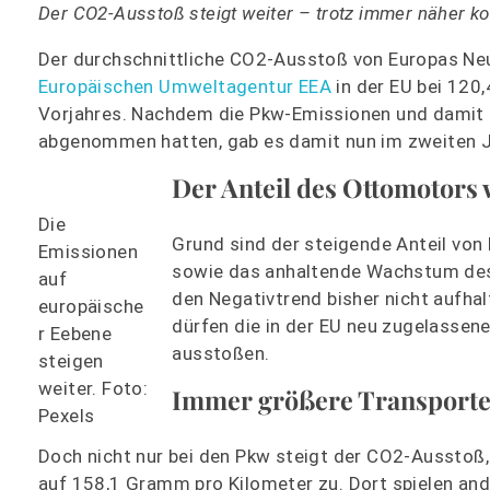
Der CO2-Ausstoß steigt weiter – trotz immer näher k
Der durchschnittliche CO2-Ausstoß von Europas Neu
Europäischen Umweltagentur EEA
in der EU bei 12
Vorjahres. Nachdem die Pkw-Emissionen und damit d
abgenommen hatten, gab es damit nun im zweiten Ja
Der Anteil des Ottomotors
Die
Grund sind der steigende Anteil vo
Emissionen
sowie das anhaltende Wachstum de
auf
den Negativtrend bisher nicht aufha
europäische
dürfen die in der EU neu zugelassen
r Eebene
ausstoßen.
steigen
weiter. Foto:
Immer größere Transport
Pexels
Doch nicht nur bei den Pkw steigt der CO2-Ausstoß,
auf 158,1 Gramm pro Kilometer zu. Dort spielen an