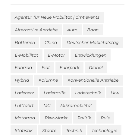
Agentur für Neue Mobilität | dmt.events
Alternative Antriebe
Auto
Bahn
Batterien
China
Deutscher Mobilitätstag
E-Mobilität
E-Motor
Entwicklungen
Fahrrad
Fiat
Fuhrpark
Global
Hybrid
Kolumne
Konventionelle Antriebe
Ladenetz
Ladetarife
Ladetechnik
Lkw
Luftfahrt
MG
Mikromobilität
Motorrad
Pkw-Markt
Politik
Puls
Statistik
Städte
Technik
Technologie